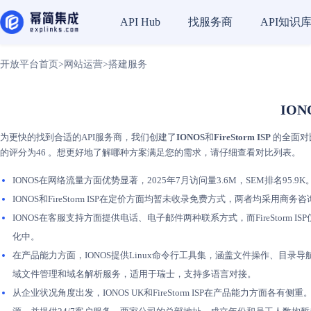
找服务商
API知识
API Hub
开放平台首页
>
网站运营
>
搭建服务
ION
为更快的找到合适的API服务商，我们创建了
IONOS
和
FireStorm ISP
的全面对比
的评分为46 。想更好地了解哪种方案满足您的需求，请仔细查看对比列表。
IONOS在网络流量方面优势显著，2025年7月访问量3.6M，SEM排名95.9K。相
IONOS和FireStorm ISP在定价方面均暂未收录免费方式，两者均
IONOS在客服支持方面提供电话、电子邮件两种联系方式，而FireSto
化中。
在产品能力方面，IONOS提供Linux命令行工具集，涵盖文件操作、目录导航
域文件管理和域名解析服务，适用于瑞士，支持多语言对接。
从企业状况角度出发，IONOS UK和FireStorm ISP在产品能力方面各