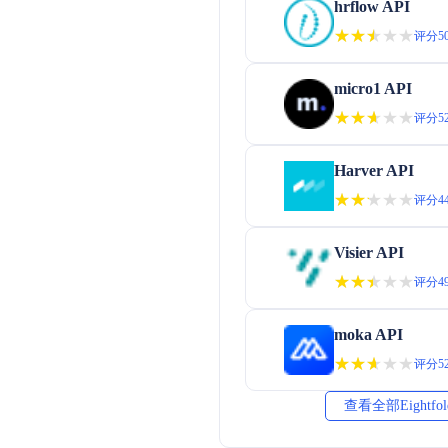
hrflow API
★★★★★
★★★★★
评分50
micro1 API
★★★★★
★★★★★
评分52
Harver API
★★★★★
★★★★★
评分44
Visier API
★★★★★
★★★★★
评分49
moka API
★★★★★
★★★★★
评分52
查看全部Eightfo