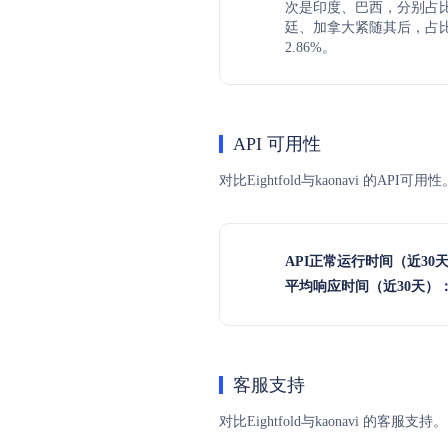
次是印度、巴西，分别占比20
廷、加拿大紧随其后，占比分
2.86%。
API 可用性
对比Eightfold与kaonavi 的
API正常运行时间（近30
平均响应时间（近30天）
客服支持
对比Eightfold与kaonavi