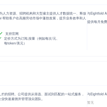
技术，为人力资源、招聘机构和大型雇主提供人才数据统一、释放
与Eightfo
w.ai 帮助客户在高频劳动市场中蓬勃发展，提升业务效率和人
提供每月免费
支持官网
定价方式为订阅,按量（例如每次/元、
每token/美元）
顶尖人才的招聘。公司提供从筛选、面试到匹配的一站式服务，
与Eightfo
助企业快速雇佣并管理顶尖团队。
暂无