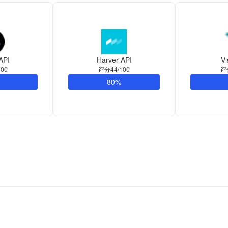
API
Harver API
Vi
00
评分44/100
评
80%