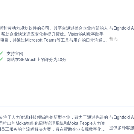
源分析和劳动力规划软件的公司。其平台通过整合企业内部的人
与Eightfo
助企业快速适应变化并提升绩效。Visier的AI数字助手
暂无
，并通过Microsoft Teams等工具与用户的日常沟通无
解决方案，以及自动化和规模化分析工具，以提高分析效率。
品获得了行业领先的五星评价。
支持官网
网站在SEMrush上的评分为40分
家专注于人力资源科技领域的创新型企业，致力于通过先进的
与Eightfo
出的Moka智能化招聘管理系统和Moka People人力资
提供多种客
到员工服务的全流程解决方案，旨在帮助企业实现数字化转