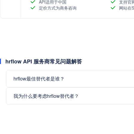
等，是中国HCM SaaS市场占有率连续多年排名第一的
API适用于中国
支持官
定价方式为商务咨询
网站在S
hrflow API 服务商常见问题解答
hrflow最佳替代者是谁？
我为什么要考虑hrflow替代者？