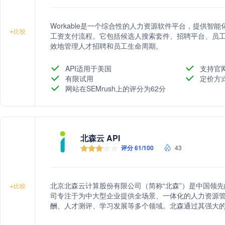
Workable是一个综合性的人力资源软件平台，提供
+
比较
工资支付流程。它包括候选人搜索套件、招聘平台、员
效地管理人才招聘和员工生命周期。
API适用于美国
支持官
有限试用
定价方
网站在SEMrush上的评分为62分
北森云 API
评分 61/100
43
北京北森云计算股份有限公司（简称“北森”）是中国领先的
+
比较
司专注于为中大型企业提供全场景、一体化的人力资源
酬、人才测评、学习发展等多个领域。北森通过其强大的P
字化转型，提升管理效率和员工体验。北森的客户遍布