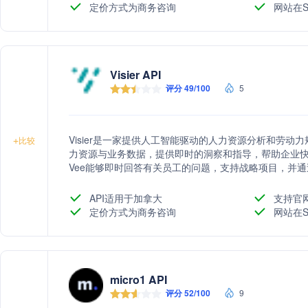
定价方式为商务咨询
网站在S
Visier API
评分 49/100
5
Visier是一家提供人工智能驱动的人力资源分析和劳
+
比较
力资源与业务数据，提供即时的洞察和指导，帮助企业快速适
Vee能够即时回答有关员工的问题，支持战略项目，并通过Mi
缝集成。公司还提供统一的HR和业务数据解决方案，以
Visier的客户包括数千家成功企业，其产品获得了行业
API适用于加拿大
支持官
定价方式为商务咨询
网站在S
micro1 API
评分 52/100
9