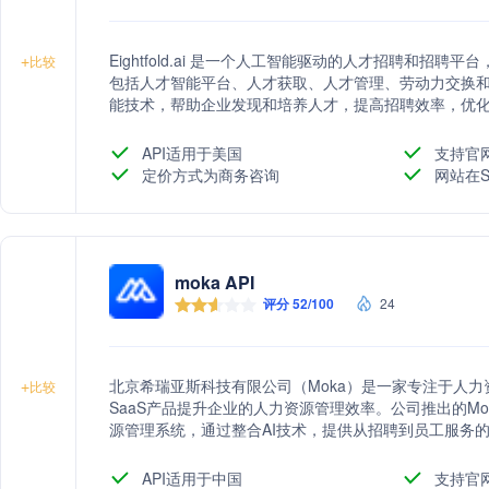
Eightfold.ai 是一个人工智能驱动的人才招聘和招
+
比较
包括人才智能平台、人才获取、人才管理、劳动力交换和资源管理
能技术，帮助企业发现和培养人才，提高招聘效率，优
态的人才理解。
API适用于美国
支持官
定价方式为商务咨询
网站在S
moka API
评分 52/100
24
北京希瑞亚斯科技有限公司（Moka）是一家专注于人
+
比较
SaaS产品提升企业的人力资源管理效率。公司推出的Moka
源管理系统，通过整合AI技术，提供从招聘到员工服务
型，优化人才管理策略。Moka以用户友好的操作界面
客户信赖。
API适用于中国
支持官