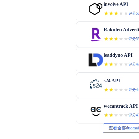
involve API
★★★★★
★★★★★
评分56
Rakuten Adverti
★★★★★
★★★★★
评分55
leaddyno API
★★★★★
★★★★★
评分47
s24 API
★★★★★
★★★★★
评分44
wecantrack API
★★★★★
★★★★★
评分43
查看全部duoma