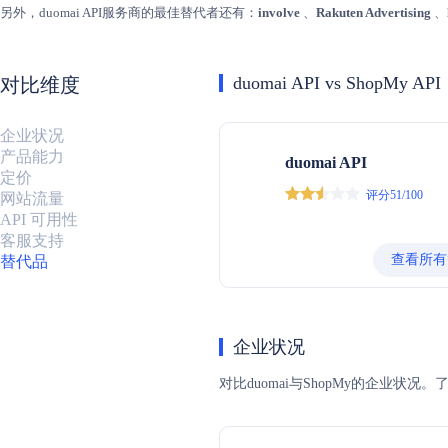
另外，duomai API服务商的最佳替代者还有：
involve
、
Rakuten Advertising
、
duomai API vs ShopMy API
对比维度
企业状况
产品能力
duomai API
定价
评分51/100
网站流量
API 可用性
客服支持
查看所有
替代品
企业状况
对比duomai与ShopMy的企