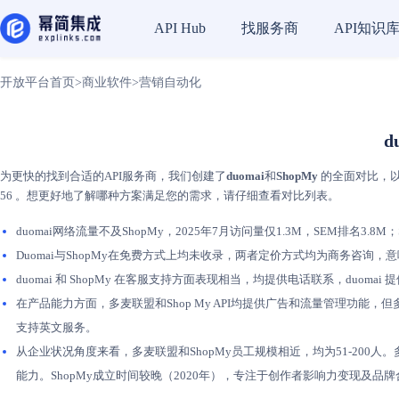
找服务商
API知识
API Hub
开放平台首页
>
商业软件
>
营销自动化
d
为更快的找到合适的API服务商，我们创建了
duomai
和
ShopMy
的全面对比，以
56 。想更好地了解哪种方案满足您的需求，请仔细查看对比列表。
duomai网络流量不及ShopMy，2025年7月访问量仅1.3M，SEM排名3.8M
Duomai与ShopMy在免费方式上均未收录，两者定价方式均为商务咨询
duomai 和 ShopMy 在客服支持方面表现相当，均提供电话联系，duo
在产品能力方面，多麦联盟和Shop My API均提供广告和流量管理功能，
支持英文服务。
从企业状况角度来看，多麦联盟和ShopMy员工规模相近，均为51-20
能力。ShopMy成立时间较晚（2020年），专注于创作者影响力变现及