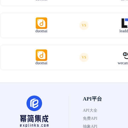
VS
duomai
lead
VS
duomai
wecan
API平台
API大全
免费API
抽象API