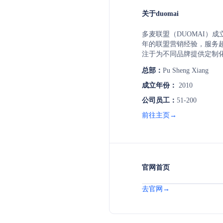
关于duomai
多麦联盟（DUOMAI）成立
年的联盟营销经验，服务超
注于为不同品牌提供定制
奢侈品、化妆品、母婴产
总部：
Pu Sheng Xiang
类。多麦联盟通过全球媒
作、先进的技术支持，助
成立年份：
2010
取新客户和优化投资回报
公司员工：
51-200
前往主页→
官网首页
去官网→