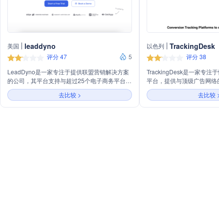
leaddyno
TrackingDesk
美国
以色列
评分 47
5
评分 38
LeadDyno是一家专注于提供联盟营销解决方案
TrackingDesk是一家
的公司，其平台支持与超过25个电子商务平台和
平台，提供与顶级广告网络
业务工具的直接集成，包括Shopify、Stripe、
踪、衡量、优化和提升广告
去比较 >
去比较 
BigCommerce等。公司提供定制化的联盟程
预构建模板以集成用户喜爱
序，包括无限佣金计划、跟踪、支付和联盟分组
Zapier集成将广告活动数
选项，帮助品牌提升联盟营销的效果，并实现与
序和服务连接。Tracking
业务增长的同步扩展。
析和可操作的洞察，帮助用
为搜索广告活动提供全面支持
Ads和Bing Ads的兼容性。