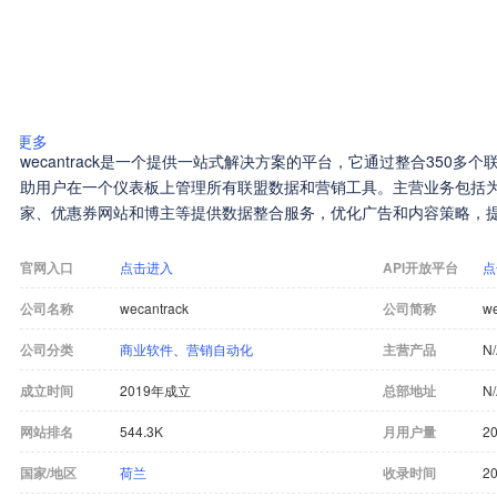
更多
wecantrack是一个提供一站式解决方案的平台，它通过整合350
助用户在一个仪表板上管理所有联盟数据和营销工具。主营业务包括
家、优惠券网站和博主等提供数据整合服务，优化广告和内容策略，提
官网入口
点击进入
API开放平台
点
公司名称
wecantrack
公司简称
we
公司分类
商业软件
、
营销自动化
主营产品
N
成立时间
2019年成立
总部地址
N
网站排名
544.3K
月用户量
20
国家/地区
荷兰
收录时间
20