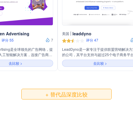
en Advertising
leaddyno
美国
评分 55
7
评分 47
dvertising是全球领先的广告网络，提
LeadDyno是一家专注于提供联盟营销解决方
人工智能解决方案，连接广告商、
的公司，其平台支持与超过25个电子商务平
。主营业务包括联盟营销、展示广
业务工具的直接集成，包括Shopify、Stripe
去比较 >
去比较 >
销、媒体、付费搜索和付费社交。
BigCommerce等。公司提供定制化的联盟程
的数据、行业首创的人工智能和全
序，包括无限佣金计划、跟踪、支付和联盟
客户实现目标，并提供个性化解决
选项，帮助品牌提升联盟营销的效果，并实
不断变化的市场趋势。
业务增长的同步扩展。
+ 替代品深度比较