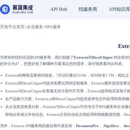
找服务商
API知识
API Hub
开放平台首页
>
企业服务
>
RPA服务
Ext
为更快的找到合适的API服务商，我们创建了
Extracta
和
DocuClipper
的全面对比
的评分为47 。想更好地了解哪种方案满足您的需求，请仔细查看对比列表。
Extracta的网络流量相对较低，7月访问量仅16.6K，SEM排名1.7M；相比之
Extracta和DocuClipper均提供免费试用和定制服务，Extracta额
Extracta与DocuClipper在客服支持方面均不完善，Extracta提供电
在产品能力方面，Extracta.ai和DocuClipper均提供多样化文件处理和
从企业状况角度分析，Extracta与DocuClipper均为专注于RPA服务和企
部地址和成立年份信息。Extracta主营自动化文档处理和智能数据挖掘，Doc
另外，Extracta API服务商的最佳替代者还有：
DocumentPro
、
AlgoDocs
、
doc