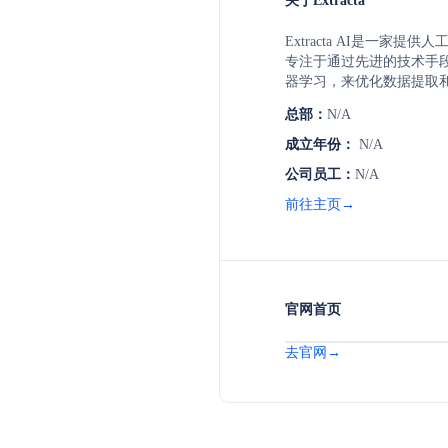
关于Extracta
Extracta AI是一家提
专注于通过先进的技术手
器学习，来优化数据提取
业务包括自动化文档处理
总部：
N/A
AI模型开发，旨在帮助企
增强决策能力。
成立年份：
N/A
公司员工：
N/A
前往主页→
官网首页
去官网→