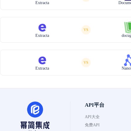
Extracta
Docume
VS
Extracta
docu
VS
Extracta
Nano
API平台
API大全
免费API