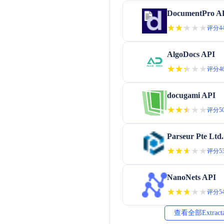
DocumentPro A
★★★★★
★★★★★
评分44
AlgoDocs API
★★★★★
★★★★★
评分46
docugami API
★★★★★
★★★★★
评分50
Parseur Pte Ltd
★★★★★
★★★★★
评分53
NanoNets API
★★★★★
★★★★★
评分54
查看全部Extrac