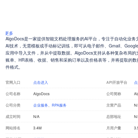
更多
AlgoDocs是一家提供智能文档处理服务的AI平台，专注于自动化
AI技术，无需模板或手动标记训练，即可从电子邮件、Gmail、Google Dri
应用中导入文件，并从中提取数据。AlgoDocs支持从各种复杂布局
账单、HR表格、收据、销售和采购订单以及价格表等，并将提取的数
件格式。
官网入口
点击进入
API开放平台
点
公司名称
AlgoDocs
公司简称
A
公司分类
企业服务
、
RPA服务
主营产品
N
成立时间
N/A
总部地址
N
网站排名
3.4M
月用户量
3.