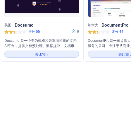
Docsumo
DocumentPro
美国
加拿大
评分 55
6
评分 44
Docsumo 是一个专为规模和效率而构建的文档
DocumentPro是一家提
AI平台，提供文档预处理、数据提取、文档审核
服务的公司，专注于从商业
和文档分析等服务。它通过自动化文档处理，帮
合到现有系统中，以简化会
去比较 >
去比较 
助企业实现数字化和效率提升，支持多种文档类
理、简化报价比较、简化费
型和行业解决方案，包括发票、银行对账单、银
多种文档格式和语言，提供
行支票、公用事业账单和保险单等。
服务，无需设置时间，支持
供REST API和webhook