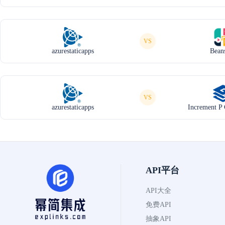
VS
azurestaticapps
Bean
VS
azurestaticapps
Increment P 
API平台
API大全
免费API
抽象API