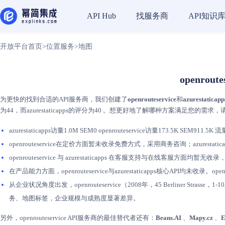
找服务商
API知识
API Hub
开放平台首页
>
位置服务
>
地图
openrout
为更快的找到合适的API服务商，我们创建了
openrouteservice
和
azurestaticapp
为44，而azurestaticapps的评分为40 。想更好地了解哪种方案满足您的需
azurestaticapps访量1.0M SEM0 openrouteservice访量173.5K SEM911.
openrouteservice在定价方面暂未收录免费方式，采用商务咨询；azurest
openrouteservice 与 azurestaticapps 在客服支持与在线客服方面均
在产品能力方面，openrouteservice与azurestaticapps核心API均未收
从企业状况角度出发，openrouteservice（2008年，45 Berliner S
务、地图标签，企业规模与成熟度显著差异。
另外，openrouteservice API服务商的最佳替代者还有：
Beans.AI
、
Mapy.cz
、
E