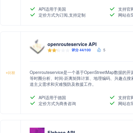
API适用于美国
支持官
定价方式为订阅,支持定制
网站在S
openrouteservice API
评分 44/100
5
Openrouteservice是一个基于OpenStreetM
+
比较
等时圈分析、时间-距离矩阵计算、地理编码、兴趣点搜
道主义需求和灾难预防及救援工作。
API适用于德国
支持官
定价方式为商务咨询
网站在S
Elebase API