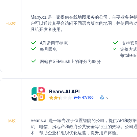
Mapy.cz 是一家提供在线地图服务的公司，主要业务
户可以通过其平台访问不同语言版本的地图，并使用移
+
比较
具给开发者使用。
API适用于捷克
支持官
每月限免
定价方式
每toke
网站在SEMrush上的评分为68分
Beans.AI API
评分 47/100
6
Beans.ai 是一家专注于位置智能的公司，提供API
+
比较
流、电信、房地产和政府公共安全等行业的效率。公司
术，帮助企业和组织优化运营，提升用户体验。