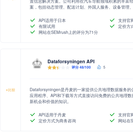
置信息解决方案。公司利用在汽车导航领域积累的丰富
案，包括动态管理、配送计划、外国人服务、设备管理
编码、费用精算、距离计算和输入简化等。服务包括MapFan API
MapFan DB、HERE Maps海外地图数据库、印刷
API适用于日本
支持官
有限试用
定价方
网站在SEMrush上的评分为71分
Dataforsyningen API
评分 48/100
5
Dataforsyningen是丹麦的一家提供公共地理数据
+
比较
应用程序、API和下载等方式直接访问免费的公共地理
新机会和价值的知识。
API适用于丹麦
支持官
定价方式为商务咨询
网站在S