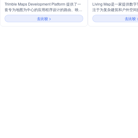
Trimble Maps Development Platform 提供了一
Living Map是一家提供
套专为地图为中心的应用程序设计的路由、映射
注于为复杂建筑和户外空间
和地理编码API。该平台通过文档、代码样本和
准确数据。公司业务涵盖交
去比较 >
去比较 
演示，帮助开发者实现其地图可视化和位置数据
和医疗保健等领域，通过增
的商业应用，支持Web、移动和桌面应用的开
促进包容性，提升乘客、顾
发，并提供高质量的地图嵌入、定制和导航功
能。