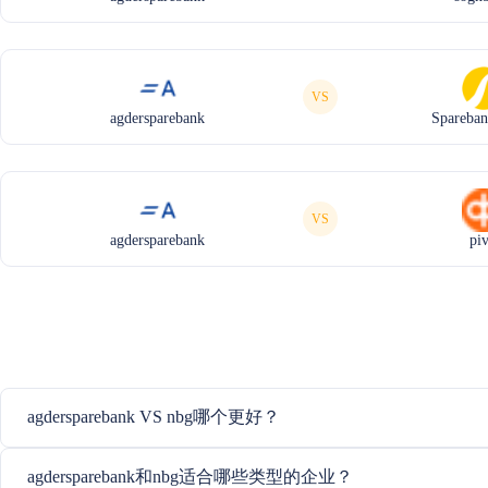
VS
agdersparebank
Spareban
VS
agdersparebank
pi
agdersparebank VS nbg哪个更好？
agdersparebank和nbg适合哪些类型的企业？