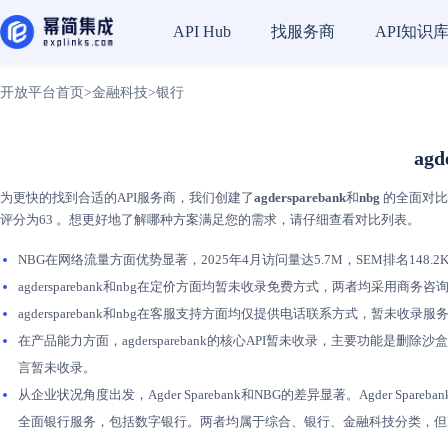
找服务商
API知识
API Hub
开放平台首页
>
金融科技
>
银行
ag
为更快的找到合适的API服务商，我们创建了
agdersparebank
和
nbg
的全面对比，
评分为63 。想更好地了解哪种方案满足您的需求，请仔细查看对比列表。
NBG在网络流量方面优势显著，2025年4月访问量达5.7M，SEM排名148.2K。相
agdersparebank和nbg在定价方面均暂未收录免费方式，两者均采
agdersparebank和nbg在客服支持方面均仅提供电话联系方式，暂未
在产品能力方面，agdersparebank的核心API暂未收录，主要功能
言暂未收录。
从企业状况角度出发，Agder Sparebank和NBG的差异显著。Agder S
全面银行服务，包括数字银行。两者均属于综合、银行、金融科技分类，但