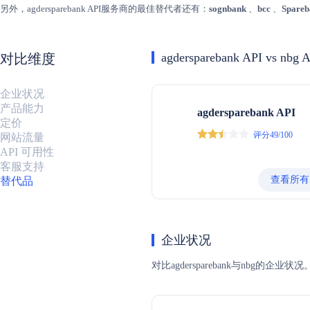
另外，agdersparebank API服务商的最佳替代者还有：
sognbank
、
bcc
、
Spareb
agdersparebank API vs nbg 
对比维度
企业状况
产品能力
agdersparebank API
定价
评分49/100
网站流量
API 可用性
客服支持
查看所有
替代品
企业状况
对比agdersparebank与n