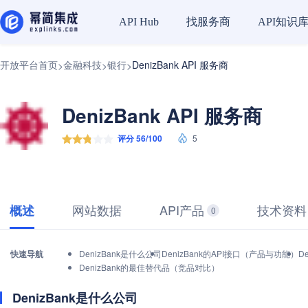
找服务商
API知识
API Hub
开放平台首页
金融科技
银行
DenizBank API 服务商
>
>
>
DenizBank API 服务商
评分 56/100
5
网站数据
API产品
技术资料
概述
0
快速导航
DenizBank是什么公司
DenizBank的API接口（产品与功能）
D
DenizBank的最佳替代品（竞品对比）
DenizBank是什么公司