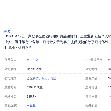
更多
DenizBank是一家提供全面银行服务的金融机构，主营业务包括个
业务、退休银行业务等。银行致力于为客户提供便捷的数字银行体验，通过M
时随地的银行服务。
官网入口
点击进入
API开放平台
点
公司名称
DenizBank
公司简称
D
公司分类
金融科技
、
银行
、
综合
主营产品
N
成立时间
1997年成立
总部地址
14
网站排名
335.7K
月用户量
1
国家/地区
土耳其
收录时间
20