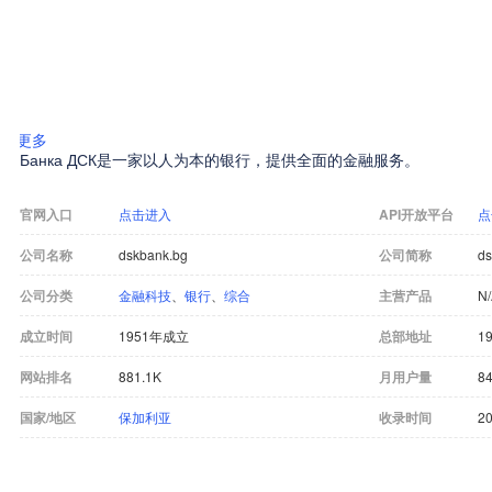
更多
Банка ДСК是一家以人为本的银行，提供全面的金融服务。
官网入口
点击进入
API开放平台
点
公司名称
dskbank.bg
公司简称
ds
公司分类
金融科技
、
银行
、
综合
主营产品
N
成立时间
1951年成立
总部地址
19
网站排名
881.1K
月用户量
84
国家/地区
保加利亚
收录时间
20