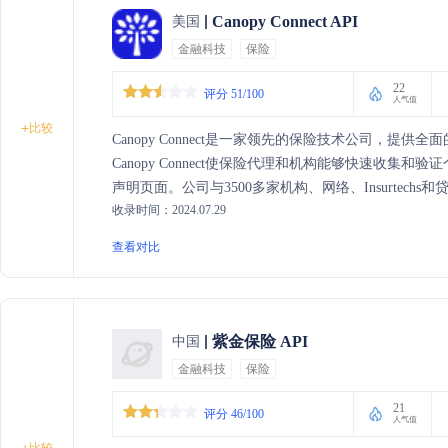
Canopy Connect API
美国
金融科技
保险
22
评分 51/100
人气值
+
比较
Canopy Connect是一家领先的保险技术公司，
Canopy Connect使保险代理和机构能够快速收
声明页面。公司与3500多家机构、网络、Insurtechs和贷方建
收录时间：2024.07.29
Blend Insurance等建立了合作伙伴关系。Canopy
台的安全性和合规性得到了SOC II Type 2认证和Vanta SO
查看对比
紫金保险 API
中国
金融科技
保险
21
评分 46/100
人气值
比较