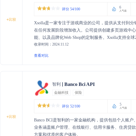
6
评分 54/100
人气值
+
比较
Xsolla是一家专注于游戏商业的公司，提供从支付
在任何发展阶段增加收入。公司提供创建多页游戏中心的Web P
能、以及品牌化Web Shop的定制服务。Xsolla支持
收录时间：2024.11.12
货币，致力于减少欺诈交易并转移风险。
查看对比
Banco Bci API
智利
金融科技
保险
5
评分 52/100
人气值
+
比较
Banco BCI是智利的一家金融机构，提供包括个人
业务涵盖账户管理、在线银行、信用卡服务、住房贷
方案和优质的客户体验。