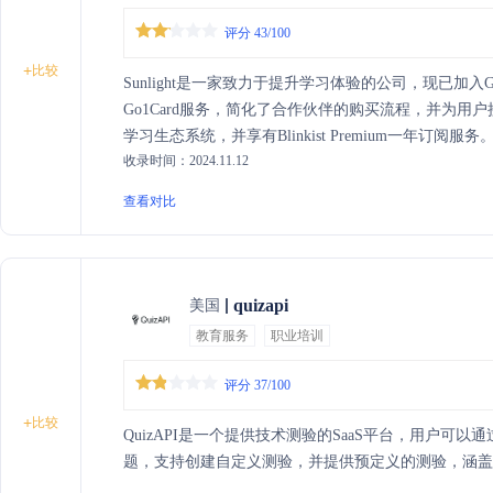
评分 43/100
+
比较
Sunlight是一家致力于提升学习体验的公司，现已加入
Go1Card服务，简化了合作伙伴的购买流程，并为用户接
学习生态系统，并享有Blinkist Premium一年订阅服
收录时间：2024.11.12
开发新功能，如1-Click Buy和高级分析工具。
查看对比
quizapi
美国
教育服务
职业培训
评分 37/100
+
比较
QuizAPI是一个提供技术测验的SaaS平台，用户可
题，支持创建自定义测验，并提供预定义的测验，涵盖Lin