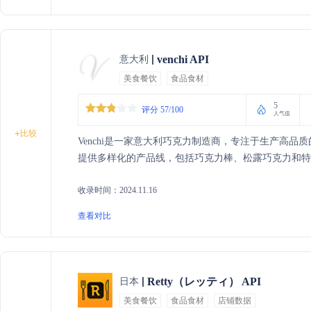
venchi API
意大利
美食餐饮
食品食材
5
评分 57/100
人气值
+
比较
Venchi是一家意大利巧克力制造商，专注于生产高
提供多样化的产品线，包括巧克力棒、松露巧克力和特
收录时间：2024.11.16
查看对比
Retty（レッティ） API
日本
美食餐饮
食品食材
店铺数据