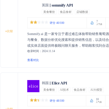
sommify API
英国
美食餐饮
食品食材
店铺数据
7
评分 40/100
人气值
+
比较
Sommify.ai 是一家专注于通过难忘体验帮助销售
与餐食、数据分析优化搜索和提供销售信息，以及结合
或实体店面提供终极顾问聊天服务，帮助顾客找到合适的葡萄
收录时间：2024.11.14
酒时面临的信息不足、害怕提问等问题，提升顾客满意
查看对比
Elice API
韩国
美食餐饮
AI技术
食品食材
AI大模型
10
评分 48/100
人气值
比较