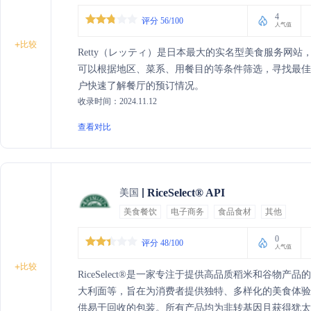
4
评分 56/100
人气值
+
比较
Retty（レッティ）是日本最大的实名型美食服务网
可以根据地区、菜系、用餐目的等条件筛选，寻找最
户快速了解餐厅的预订情况。
收录时间：2024.11.12
查看对比
RiceSelect® API
美国
美食餐饮
电子商务
食品食材
其他
0
评分 48/100
人气值
+
比较
RiceSelect®是一家专注于提供高品质稻米和谷物
大利面等，旨在为消费者提供独特、多样化的美食体验。公
供易于回收的包装。所有产品均为非转基因且获得犹太