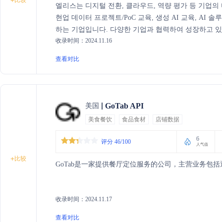
+
엘리스는 디지털 전환, 클라우드, 역량 평가 등 기업의
현업 데이터 프로젝트/PoC 교육, 생성 AI 교육, AI
하는 기업입니다. 다양한 기업과 협력하여 성장하고 있으
收录时间：2024.11.16
솔루션을 제공합니다.
查看对比
GoTab API
美国
美食餐饮
食品食材
店铺数据
6
评分 46/100
人气值
+
比较
GoTab是一家提供餐厅定位服务的公司，主营业务包
收录时间：2024.11.17
查看对比