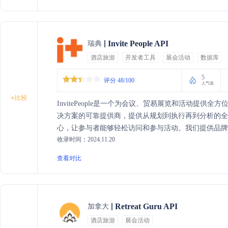
Invite People API
瑞典
酒店旅游
开发者工具
展会活动
数据库
5
评分 48/100
人气值
+
比较
InvitePeople是一个为会议、贸易展览和活动提供
决方案的可靠提供商，提供从规划到执行再到分析的全
心，让参与者能够轻松访问和参与活动。我们提供品牌
收录时间：2024.11.20
信、网络构建和视频工具等服务，帮助企业提升活动
查看对比
Retreat Guru API
加拿大
酒店旅游
展会活动