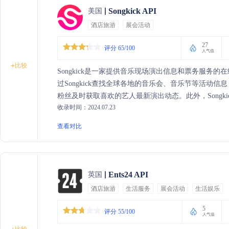
Songkick API
美国
酒店旅游
展会活动
27
评分 65/100
人气值
+
比较
Songkick是一家提供音乐现场演出信息和票务服务的
过Songkick查找全球各地的音乐会、音乐节等活动
粉丝及时获取喜欢的艺人最新演出动态。此外，Songki
收录时间：2024.07.23
受到精彩的现场演出。作为音乐爱好者的贴心助手，Son
查看对比
Ents24 API
英国
酒店旅游
生活服务
展会活动
生活娱乐
5
评分 55/100
人气值
比较