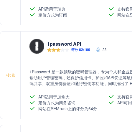
API适用于瑞典
支持官
定价方式为订阅
网站在S
1password API
评分 62/100
23
1Password 是一款顶级的密码管理器，专为个人和
+
比较
帮助用户管理密码，还保护信用卡、护照和API凭证等敏感信
码共享、双重身份验证和通行密钥等功能，同时推出了 Extended
案，以满足现代 SaaS 为中心的混合工作环境的安全需
API适用于加拿大
支持官
定价方式为商务咨询
API可用
网站在SEMrush上的评分为64分