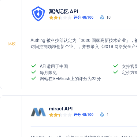
蒸汽记忆 API
评分 48/100
10
Authing 被科技部认定为「2020 国家高新技术企
+
比较
访问控制领域创新企业」，并被录入《2019 网络安全
API适用于中国
支持官
每月限免
定价方
网站在SEMrush上的评分为22分
miracl API
评分 48/100
4