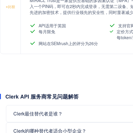
MIRACL Trust是一家提供云基础的多因素认证（M
入一个PIN码，即可在2秒内完成登录，无需第二设备、短
+
比较
先进的加密技术，提供行业领先的安全性，同时显著减
险。
API适用于英国
支持官
每月限免
定价方式
每toke
网站在SEMrush上的评分为26分
Clerk API 服务商常见问题解答
Clerk最佳替代者是谁？
Clerk的哪种替代者适合小型企业？