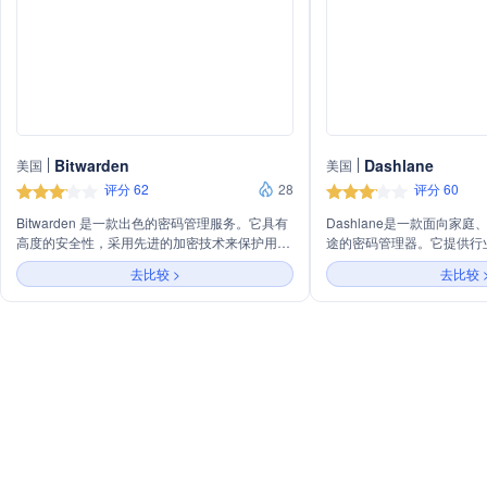
Bitwarden
Dashlane
美国
美国
评分 62
28
评分 60
Bitwarden 是一款出色的密码管理服务。它具有
Dashlane是一款面向家
高度的安全性，采用先进的加密技术来保护用户
途的密码管理器。它提供行
的密码数据。用户的密码在本地加密后存储在服
测、安全密码管理及威胁响
去比较 >
去比较 
务器上，确保只有用户自己能够解密和访问。
Dashlane Confidentia
Bitwarden 支持多平台使用，包括Windows、
其创新的凭证安全技术、无
Mac、Linux、iOS 和 Android 等，方便用户在
Confidential SSO及Prov
不同设备间同步密码信息。其功能丰富，不仅可
致力于保护用户密码安全并
以存储网站登录密码，还能管理软件许可证密
验。
钥、信用卡信息等。用户可以轻松生成高强度的
随机密码，增强账户安全性。