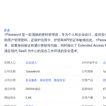
更多
1Password 是一款顶级的密码管理器，专为个人和企业设计，提
助用户管理密码，还保护信用卡、护照和API凭证等敏感信息。1Pass
享、双重身份验证和通行密钥等功能，同时推出了 Extended Access Ma
满足现代 SaaS 为中心的混合工作环境的安全需求。
官网入口
点击进入
API开放平台
点
公司名称
1password
公司简称
1
公司分类
安全服务
、
身份管理
、
数据安全
主营产品
密
成立时间
2005年成立
总部地址
47
网站排名
5.4K
月用户量
3