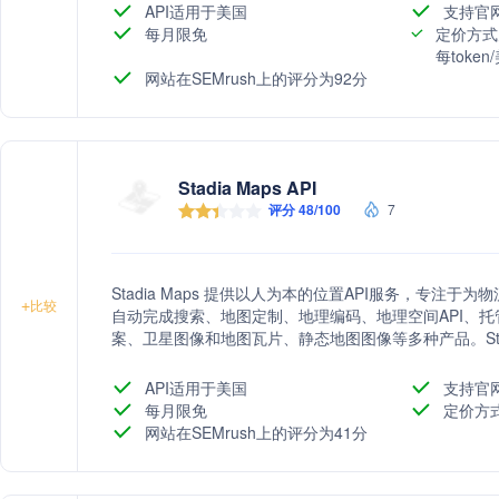
理空间解决方案和基于位置的能力需求。
API适用于美国
支持官
每月限免
定价方式
每toke
网站在SEMrush上的评分为92分
Stadia Maps API
评分 48/100
7
Stadia Maps 提供以人为本的位置API服务，专
+
比较
自动完成搜索、地图定制、地理编码、地理空间API、
案、卫星图像和地图瓦片、静态地图图像等多种产品。Stad
计、无意外计费、人性化支持和隐私保障为特点，致力
100%的客户隐私保护，提供高质量的位置中心体验。
API适用于美国
支持官
每月限免
定价方
网站在SEMrush上的评分为41分