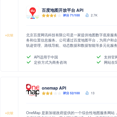
百度地图开放平台 API
评分 71/100
2.7K
北京百度网讯科技有限公司是一家提供地图数字底座服
+
比较
务和位置信息服务。公司通过百度地图平台，为用户和
轨迹管理、路线导航、动态数据和数据智能等多元化服务
为各行各业提供决策支持和智能解决方案，助力城市规
等领域的数字化转型。
API适用于中国
支持官
定价方式为商务咨询
网站在S
onemap API
评分 52/100
13
OneMap 是新加坡政府提供的一个综合性地图服务网
+
比较