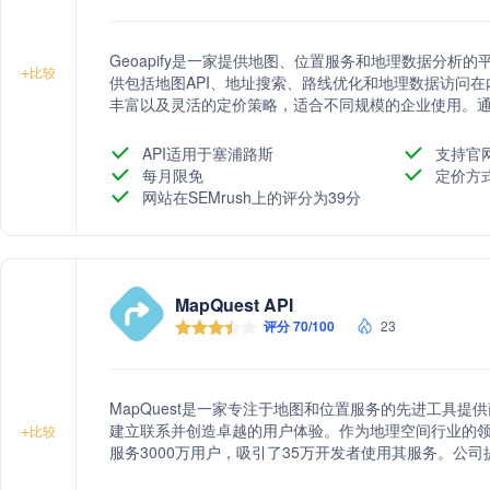
Geoapify是一家提供地图、位置服务和地理数据分析
+
比较
供包括地图API、地址搜索、路线优化和地理数据访问在内
丰富以及灵活的定价策略，适合不同规模的企业使用。通过开
空间分析应用变得简单高效。
API适用于塞浦路斯
支持官
每月限免
定价方
网站在SEMrush上的评分为39分
MapQuest API
评分 70/100
23
MapQuest是一家专注于地图和位置服务的先进工具
建立联系并创造卓越的用户体验。作为地理空间行业的领导者
+
比较
服务3000万用户，吸引了35万开发者使用其服务。公
地图、空间搜索、数据管理、地点搜索和实时交通信息在内