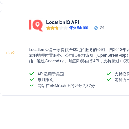
LocationIQ API
评分 54/100
29
LocationIQ是一家提供全球定位服务的公司，自20
+
比较
靠的地理位置服务。公司以开放街图（OpenStreetMap）
础，通过Geocoding、地图和路由等API，支持超过10万
务不仅价格合理，还提供灵活的许可选项和全球覆盖，是Googl
务的优质替代品。
API适用于美国
支持官
每月限免
定价方
网站在SEMrush上的评分为37分