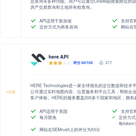
息查询等多种功能。用户可以通过OneMap搜索附近的
房产交易查询和土地所有权查询。
API适用于新加坡
支持官
定价方式为商务咨询
网站在S
here API
评分 60/100
217
HERE Technologies是一家全球领先的定位数据
公司通过实时地图内容、位置服务和平台工具，帮助企
+
比较
客户体验。HERE的服务覆盖200多个国家和地区，拥有
1500亿次API调用，是全球众多行业和应用信赖的合作
API适用于美国
支持官
每月限免
定价方式
每toke
网站在SEMrush上的评分为53分