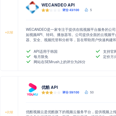
WECANDEO API
评分 43/100
5
WECANDEO是一家专注于提供在线视频平台服务的公
+
比较
如视频API、转码、播放器等。公司提供全面的云视频
器、安全、视频托管和分析等，旨在帮助用户快速构建
API适用于韩国
支持官
每月限免
定价方
网站在SEMrush上的评分为26分
优酷 API
评分 59/100
50
优酷视频云是优酷旗下的视频云服务平台，提供视频上
+
比较