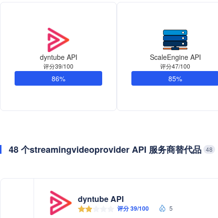
dyntube API
ScaleEngine API
评分39/100
评分47/100
86%
85%
48 个streamingvideoprovider API 服务商替代品
48
dyntube API
评分 39/100
5