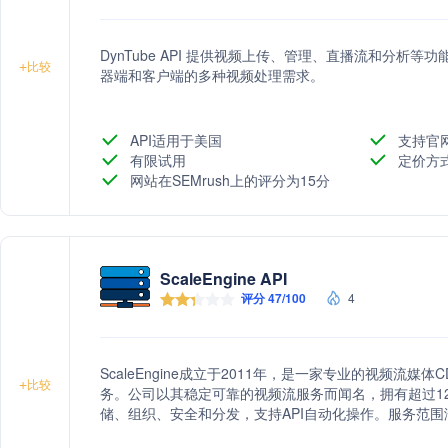
DynTube API 提供视频上传、管理、直播流和分析
+
比较
器端和客户端的多种视频处理需求。
API适用于美国
支持官
有限试用
定价方
网站在SEMrush上的评分为15分
ScaleEngine API
评分 47/100
4
ScaleEngine成立于2011年，是一家专业的视频流
+
比较
务。公司以其稳定可靠的视频流服务而闻名，拥有超过1
储、组织、安全和分发，支持API自动化操作。服务范
成、实时流媒体转码、远程混合切换板和播客托管等，