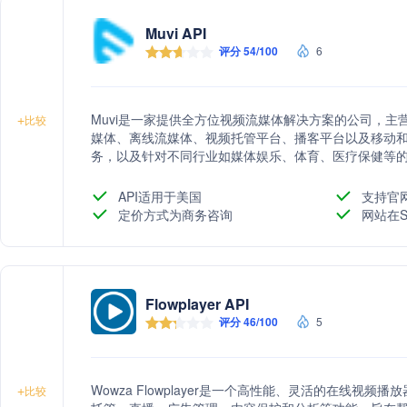
Muvi API
评分 54/100
6
Muvi是一家提供全方位视频流媒体解决方案的公司，
+
比较
媒体、离线流媒体、视频托管平台、播客平台以及移动
务，以及针对不同行业如媒体娱乐、体育、医疗保健等的
产品推荐服务，并支持多种设备和平台，包括网站、桌
API适用于美国
支持官
定价方式为商务咨询
网站在S
Flowplayer API
评分 46/100
5
Wowza Flowplayer是一个高性能、灵活的在线视
+
比较