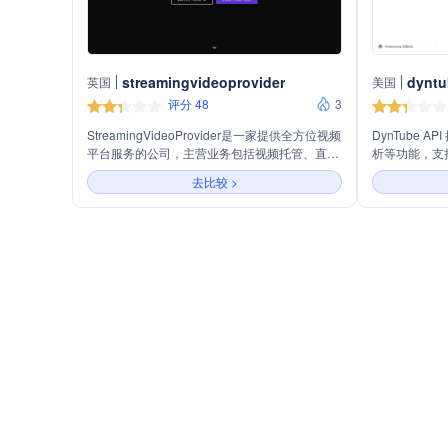
streamingvideoprovider
dyntu
英国
美国
评分 48
3
StreamingVideoProvider是一家提供全方位视频
DynTube 
平台服务的公司，主营业务包括视频托管、直播
析等功能，支
流媒体服务、多流媒体、视频频道创建、视频调
用于服务器端
去比较 >
度、媒体面板等。公司还提供全球视频内容分发
网络（CDN）、安全流媒体、视频播放器、视频
分析、媒体上传服务，并支持开发者API集成。
此外，公司还提供移动直播应用Ezecaster
Mobile和专业视频编码器Ezecaster Pro，以满
足不同用户的视频直播需求。