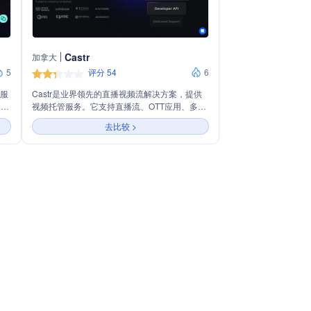
Castr
加拿大
5
评分 54
6
台服
Castr是业界领先的直播视频流解决方案，提供
运营
视频托管服务。它支持直播流、OTT应用、多平
供
台流、视频托管、视频货币化、IP摄像机流、TV
去比较 >
媒体
播放以及低延迟和转码服务。Castr以其用户友
等，
好、功能全面和强大的视频流解决方案而受到企
业和个人用户的青睐。