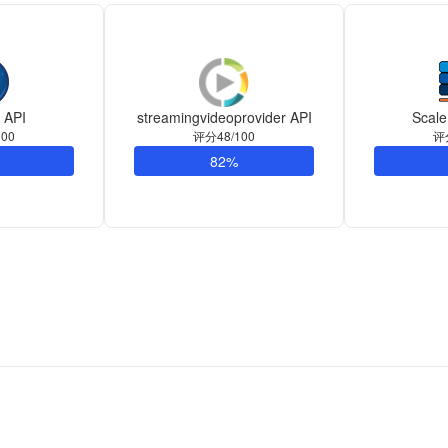
 API
streamingvideoprovider API
Scale
00
评分48/100
评
82%