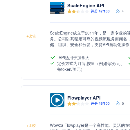
ScaleEngine API
评分 47/100
4
ScaleEngine成立于2011年，是一家
+
比较
务。公司以其稳定可靠的视频流服务而闻名，
储、组织、安全和分发，支持API自动化操
成、实时流媒体转码、远程混合切换板和播
API适用于加拿大
定价方式为订阅,按量（例如每次/元、
每token/美元）
Flowplayer API
评分 46/100
5
Wowza Flowplayer是一个高性能、
+
比较