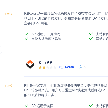
P2P.org 是一家领先的机构级质押和RPC节点提供商
+
比较
括ETH和BTC的直接质押、分布式验证者技术(DVT)质
主要的PoS网络。
API适用于开曼群岛
支持官
定价方式为商务咨询
网站在S
Kiln API
评分 44/100
5
Kiln是一家专注于企业级质押服务的平台，提供包括开源
+
比较
DeFi等多种产品。用户可以通过Kiln快速集成质押或D
的ETH质押解决方案。
API适用于美国
支持官