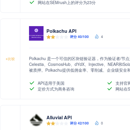
网站在SEMrush上的评分为23分
Polkachu API
评分 40/100
4
Polkachu 是一个可信的区块链验证器，作为验证者/节
+
比较
Celestia、CosmosHub、dYdX、Injective、NE
被质押。Polkachu提供低佣金率、零削减、企业级
API适用于美国
支持官
定价方式为商务咨询
网站在S
Alluvial API
评分 42/100
0