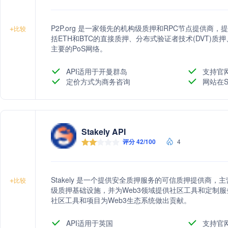
P2P.org 是一家领先的机构级质押和RPC节点提供商
+
比较
括ETH和BTC的直接质押、分布式验证者技术(DVT)质
主要的PoS网络。
API适用于开曼群岛
支持官
定价方式为商务咨询
网站在S
Stakely API
评分 42/100
4
Stakely 是一个提供安全质押服务的可信质押提供商
+
比较
级质押基础设施，并为Web3领域提供社区工具和定制
社区工具和项目为Web3生态系统做出贡献。
API适用于英国
支持官