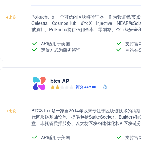
Polkachu 是一个可信的区块链验证器，作为验证者/节
+
比较
Celestia、CosmosHub、dYdX、Injective、NE
被质押。Polkachu提供低佣金率、零削减、企业级
API适用于美国
支持官
定价方式为商务咨询
网站在S
btcs API
评分 44/100
0
BTCS Inc.是一家自2014年以来专注于区块链技术
+
比较
代区块链基础设施，提供包括StakeSeeker、Builde
盘、非托管质押服务、以太坊区块构建优化和AI区块链
API适用于美国
支持官