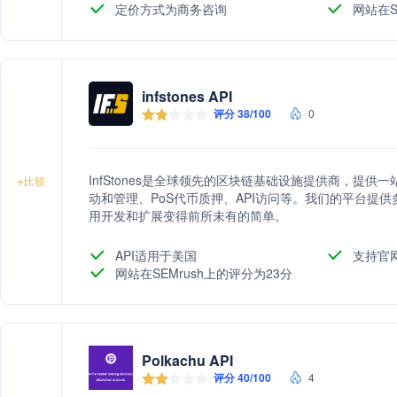
定价方式为商务咨询
网站在S
infstones API
评分 38/100
0
InfStones是全球领先的区块链基础设施提供商，提
+
比较
动和管理、PoS代币质押、API访问等。我们的平台提供
用开发和扩展变得前所未有的简单。
API适用于美国
支持官
网站在SEMrush上的评分为23分
Polkachu API
评分 40/100
4