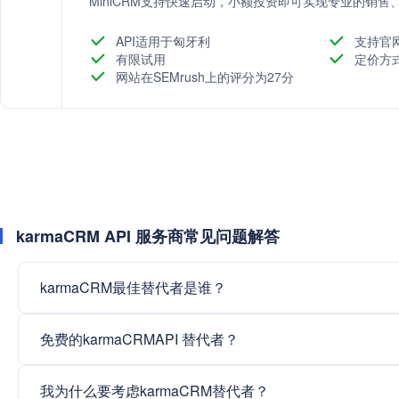
MiniCRM支持快速启动，小额投资即可实现专业的销
API适用于匈牙利
支持官
有限试用
定价方
网站在SEMrush上的评分为27分
karmaCRM API 服务商常见问题解答
karmaCRM最佳替代者是谁？
免费的karmaCRMAPI 替代者？
我为什么要考虑karmaCRM替代者？