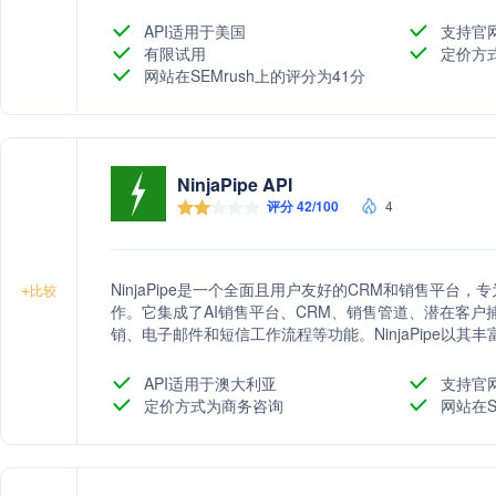
API适用于美国
支持官
有限试用
定价方
网站在SEMrush上的评分为41分
NinjaPipe API
评分 42/100
4
NinjaPipe是一个全面且用户友好的CRM和销售平
+
比较
作。它集成了AI销售平台、CRM、销售管道、潜在客
销、电子邮件和短信工作流程等功能。NinjaPipe以
而闻名，帮助企业提高效率，实现业务增长。
API适用于澳大利亚
支持官
定价方式为商务咨询
网站在S