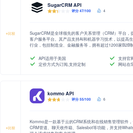
SugarCRM API
评分 47/100
4
SugarCRM是全球领先的客户关系管理（CRM）平
+
比较
客户服务平台。其产品支持AI和机器学习技术，以提高生产
行业，包括制造业、金融服务等，拥有超过1200家B2
API适用于美国
支持官
定价方式为订阅,支持定制
网站在S
kommo API
评分 55/100
6
Kommo是一款基于云的CRM系统和在线销售管理软件
CRM管道、聊天收件箱、Salesbot等功能，并支持What
+
比较