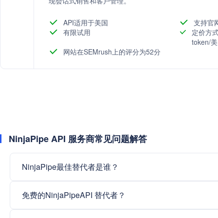
现会话式销售和客户管理。
API适用于美国
支持官
有限试用
定价方式
token
网站在SEMrush上的评分为52分
NinjaPipe API 服务商常见问题解答
NinjaPipe最佳替代者是谁？
免费的NinjaPipeAPI 替代者？