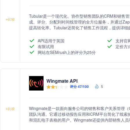
Tubular是一个现代化、协作型销售团队的CRM和销
+
比较
成、评分、分配到时间线管理的全方位服务，并通过Zap
提高转化率。Tubular还简化了销售工作流程，提供
帮助团队理解最有利可图的区域和行业，自动化交易阶段的
能，帮助管理循环收入、支付计划，并预测和预测收入
API适用于英国
支持官
有限试用
定价方
网站在SEMrush上的评分为25分
Wingmate API
评分 47/100
5
Wingmate是一款面向服务公司的销售和客户关系管理
+
比较
团队沟通。它通过移动报告应用和CRM平台简化了线索
和混乱电子表格的用户。Wingmate还提供内部销售人
易。