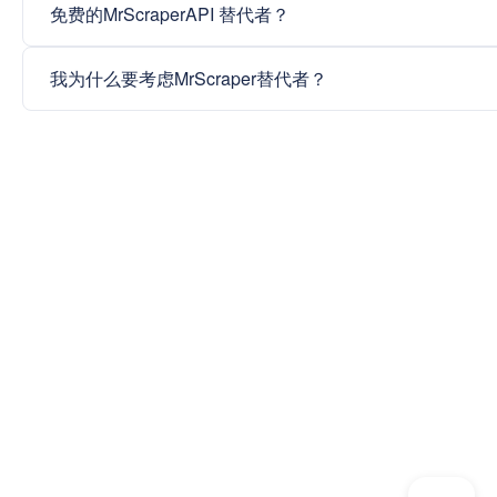
免费的MrScraperAPI 替代者？
我为什么要考虑MrScraper替代者？