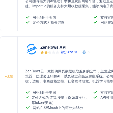
公司拥有强大的AI驱动引擎和直观的网络平台，通过点选
捷。Import.io的服务支持大规模数据采集，能够为
制化解决方案。通过其服务，企业能够更快地进入市场
API适用于美国
支持官
定价方式为商务咨询
网站在S
ZenRows API
评分 47/100
6
ZenRows是一家提供网页数据抓取服务的公司，主营
览器、处理验证码和AI，以及绕过高级反爬虫系统。公
+
比较
据，适用于电商价格监控、社交媒体研究、机器学习模
API适用于美国
支持官
定价方式为订阅,按量（例如每次/元、
API可用
每token/美元）
网站在SEMrush上的评分为38分