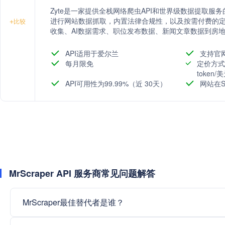
Zyte是一家提供全栈网络爬虫API和世界级数据提取服
进行网站数据抓取，内置法律合规性，以及按需付费的
+
比较
收集、AI数据需求、职位发布数据、新闻文章数据到房地
数据获取过程，提供灵活的定价模型，并拥有一个超过3
API适用于爱尔兰
支持官
每月限免
定价方式
token
API可用性为99.99%（近 30天）
网站在S
MrScraper API 服务商常见问题解答
MrScraper最佳替代者是谁？