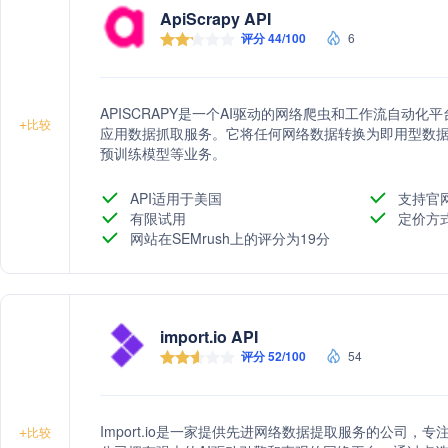
ApiScrapy API
评分 44/100
6
APISCRAPY是一个AI驱动的网络爬虫和工作流自动
+
比较
应用数据抓取服务。它将任何网络数据转换为即用型数据
预训练模型等业务。
API适用于美国
支持官
有限试用
定价方
网站在SEMrush上的评分为19分
import.io API
评分 52/100
54
Import.io是一家提供先进网络数据提取服务的公司
+
比较