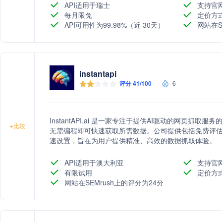
API适用于瑞士
支持官
每月限免
定价方
API可用性为99.98%（近 30天）
网站在S
instantapi
评分 41/100
6
InstantAPI.ai 是一家专注于提供AI驱动的网页
+
比较
无需编程即可快速获取所需数据。公司提供包括免费评
速设置，旨在为用户提供精准、高效的数据抓取体验。
API适用于澳大利亚
支持官
有限试用
定价方
网站在SEMrush上的评分为24分