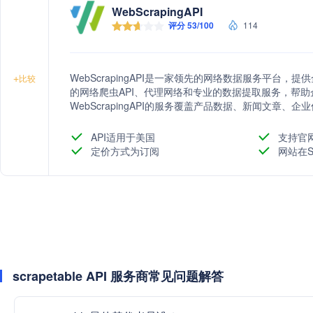
WebScrapingAPI
评分 53/100
114
WebScrapingAPI是一家领先的网络数据服务平台
+
比较
的网络爬虫API、代理网络和专业的数据提取服务，帮
WebScrapingAPI的服务覆盖产品数据、新闻文章
领域，支持定制化数据需求和法律合规性咨询。其用户友
业的数据驱动决策能力。WebScrapingAPI已成为1
API适用于美国
支持官
富500强企业。
定价方式为订阅
网站在S
scrapetable API 服务商常见问题解答