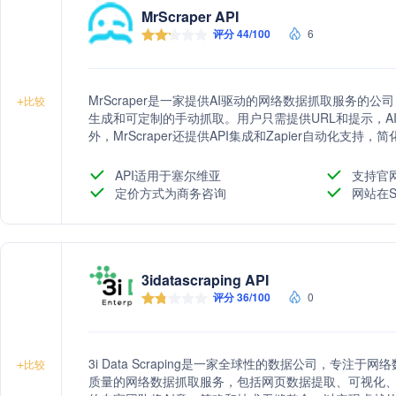
MrScraper API
评分 44/100
6
MrScraper是一家提供AI驱动的网络数据抓取服务的
+
比较
生成和可定制的手动抓取。用户只需提供URL和提示，A
外，MrScraper还提供API集成和Zapier自动化支
API适用于塞尔维亚
支持官
定价方式为商务咨询
网站在S
3idatascraping API
评分 36/100
0
3i Data Scraping是一家全球性的数据公司，专
+
比较
质量的网络数据抓取服务，包括网页数据提取、可视化、