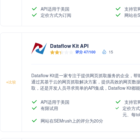
领域，支持定制化数据需求和法律合规性咨询。其用户友
业的数据驱动决策能力。WebScrapingAPI已成为1
API适用于美国
支持官
富500强企业。
定价方式为订阅
网站在S
Dataflow Kit API
评分 47/100
15
Dataflow Kit是一家专注于提供网页抓取服务的企
通过其基于云的网页抓取解决方案，提供高效的网页数
+
比较
取，还是开发人员寻求简单的API集成，Dataflow K
取过程高效、自动化，且与行业标准保持一致。
API适用于美国
支持官
有限试用
定价方式
元、每to
网站在SEMrush上的评分为20分