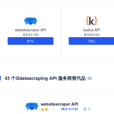
websitescraper API
kadoa API
评分41/100
评分50/100
81%
78%
43 个3idatascraping API 服务商替代品
43
websitescraper API
评分 41/100
0