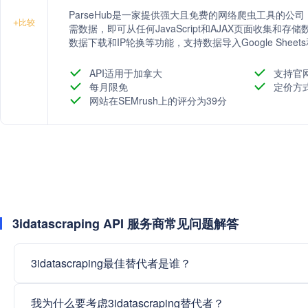
ParseHub是一家提供强大且免费的网络爬虫工具的
+
比较
需数据，即可从任何JavaScript和AJAX页面收集和存
数据下载和IP轮换等功能，支持数据导入Google Sheets
API适用于加拿大
支持官
每月限免
定价方
网站在SEMrush上的评分为39分
3idatascraping API 服务商常见问题解答
3idatascraping最佳替代者是谁？
我为什么要考虑3idatascraping替代者？