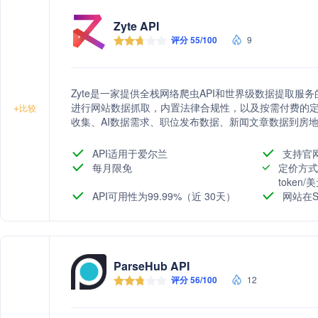
Zyte API
评分 55/100
9
Zyte是一家提供全栈网络爬虫API和世界级数据提取服
进行网站数据抓取，内置法律合规性，以及按需付费的
+
比较
收集、AI数据需求、职位发布数据、新闻文章数据到房地
数据获取过程，提供灵活的定价模型，并拥有一个超过3
API适用于爱尔兰
支持官
每月限免
定价方式
token
API可用性为99.99%（近 30天）
网站在S
ParseHub API
评分 56/100
12