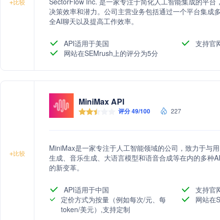
SectorFlow Inc. 是一家专注于简化人工智能集成
+
比较
决策效率和潜力。公司主营业务包括通过一个平台集成多
全AI聊天以及提高工作效率。
API适用于美国
支持官
网站在SEMrush上的评分为5分
MiniMax API
评分 49/100
227
MiniMax是一家专注于人工智能领域的公司，致力于
+
比较
生成、音乐生成、大语言模型和语音合成等在内的多种A
的新变革。
API适用于中国
支持官
定价方式为按量（例如每次/元、每
网站在S
token/美元）,支持定制