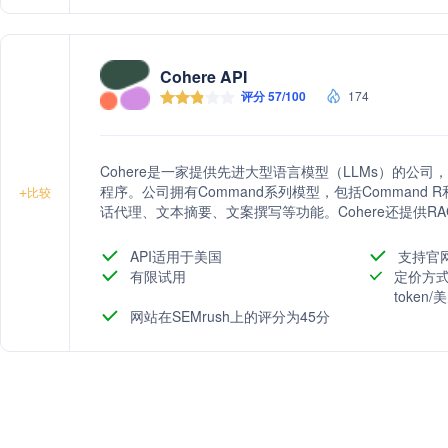
Cohere API
评分 57/100
174
Cohere是一家提供先进大型语言模型（LLMs）的公
程序。公司拥有Command系列模型，包括Command R和C
+
比较
话代理、文本摘要、文案撰写等功能。Cohere还提供
司还提供Embed和Rerank模型，用于提升搜索、分类和
有云以及本地部署等多种环境中使用，满足不同客户的
API适用于美国
支持官
有限试用
定价方式
token
网站在SEMrush上的评分为45分