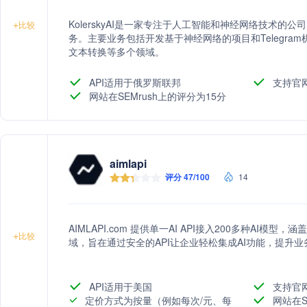
KolerskyAI是一家专注于人工智能和神经网络技术
+
比较
务。主要业务包括开发基于神经网络的项目和Telegr
文本转换等多个领域。
API适用于俄罗斯联邦
支持官
网站在SEMrush上的评分为15分
aimlapi
评分 47/100
14
AIMLAPI.com 提供单一AI API接入200多种AI
+
比较
域，旨在通过安全的API让企业轻松集成AI功能，提升
API适用于美国
支持官
定价方式为按量（例如每次/元、每
网站在S