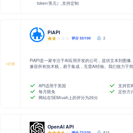
token/美元）,支持定制
PiAPI
评分 35/100
2
PiAPI是一家专注于AI应用开发的公司，提供文本到图像
+
比较
兼容所有技术栈，易于集成，无需AI经验。我们致力于简
API适用于美国
支持官
每月限免
定价方
网站在SEMrush上的评分为26分
OpenAI API
评分 73/100
815