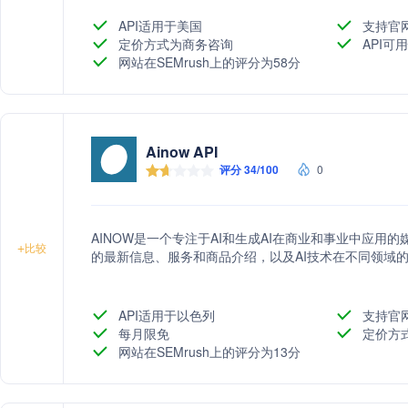
以满足不同任务的需求。Anthropic的客户包括多家知名企业
利用Anthropic的技术来提升业务效率和用户体验。
API适用于美国
支持官
定价方式为商务咨询
API可
网站在SEMrush上的评分为58分
Ainow API
评分 34/100
0
AINOW是一个专注于AI和生成AI在商业和事业中应用
+
比较
的最新信息、服务和商品介绍，以及AI技术在不同领域
API适用于以色列
支持官
每月限免
定价方
网站在SEMrush上的评分为13分