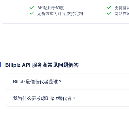
包括费用收取、账单管理、在线商店建设等。
API适用于印度
支持官
定价方式为订阅,支持定制
网站在S
Billplz API 服务商常见问题解答
Billplz最佳替代者是谁？
我为什么要考虑Billplz替代者？