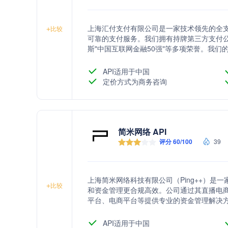
上海汇付支付有限公司是一家技术领先的全
+
比较
可靠的支付服务。我们拥有持牌第三方支付
斯"中国互联网金融50强"等多项荣誉。我
系统正常运行时间超过99.99%，具有高
年发布数百个功能和改进，帮助客户保持行
API适用于中国
支付支持。
定价方式为商务咨询
简米网络 API
评分 60/100
39
上海简米网络科技有限公司（Ping++）
+
比较
和资金管理更合规高效。公司通过其直播电商
平台、电商平台等提供专业的资金管理解决方
体验，同时，其团队拥有丰富的资金合规分
业务保驾护航。
API适用于中国