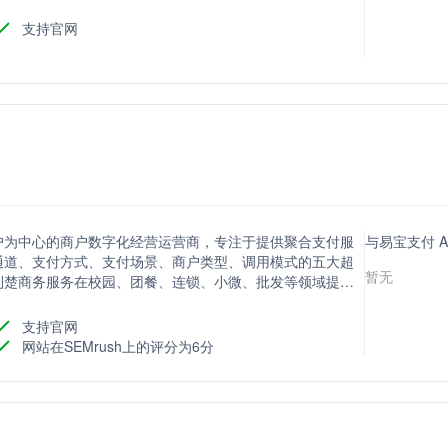
支持官网
户为中心的商户数字化经营运营商，专注于提供聚合支付服
与易宝支付 
通道、支付方式、支付场景、商户类型、调用模式的五大超
暂无
利楚商务服务在校园、团餐、连锁、小微、批发等领域提供
万客户，驱动经营增长。公司总部位于武汉市青山区和平大道
支持官网
网站在SEMrush上的评分为6分