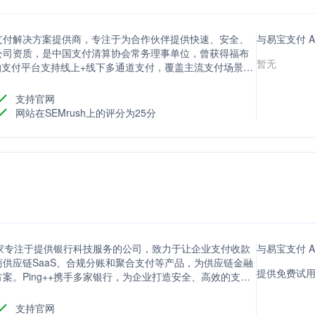
支付解决方案提供商，专注于为合作伙伴提供快速、安全、
与易宝支付 
公司资质，是中国支付清算协会常务理事单位，曾获得福布
暂无
们的支付平台支持线上+线下多通道支付，覆盖主流支付场景，
度的扩展性和冗余性。同时，我们拥有丰富的敏捷开发经验，每
业领先地位。选择汇付支付，为您的业务发展提供强有力的
支持官网
网站在SEMrush上的评分为25分
是一家专注于提供银行科技服务的公司，致力于让企业支付收款
与易宝支付 
供应链SaaS、合规分账和聚合支付等产品，为供应链金融
提供免费试用
案。Ping++携手多家银行，为企业打造安全、高效的支付
账解决方案经验，能够精确匹配分账业务场景诉求，为平台
支持官网