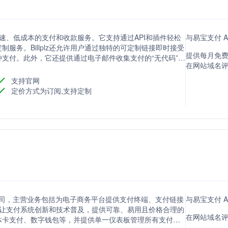
供快速、低成本的支付和收款服务。它支持通过API和插件轻松
与易宝支付 A
服务。Billplz还允许用户通过独特的可定制链接即时接受
提供每月免费
支付。此外，它还提供通过电子邮件收集支付的“无代码”账
在网站域名评分
Billplz的支付订单API可以轻松地一次性向一个或多个
支持官网
定价方式为订阅,支持定制
的公司，主营业务包括为电子商务平台提供支付终端、支付链接
与易宝支付 A
于让支付系统创新和技术普及，提供可靠、易用且价格合理的
在网站域名评分
体卡支付、数字钱包等，并提供单一仪表板管理所有支付，