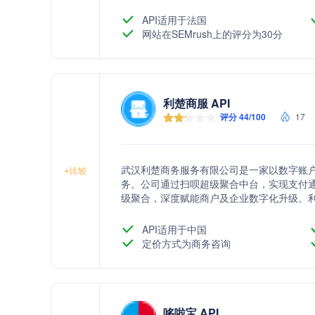
旨在为客户提供无缝、安全的支付体验。
API适用于法国
网站在SEMrush上的评分为30分
利楚商服 API
评分 44/100
17
武汉利楚商务服务有限公司是一家以数字账
+
比较
务。公司通过扫呗超级聚合中台，实现支付
级聚合，深度赋能商户及企业数字化升级。
一站式行业数字化解决方案，服务全国150
钰龙时代中心25楼。
API适用于中国
定价方式为商务咨询
哆啦宝 API