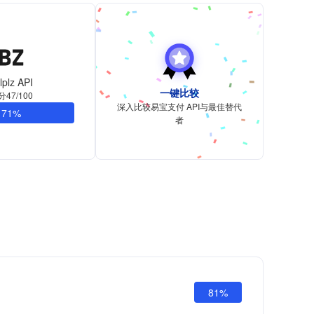
llplz API
一键比较
分47/100
深入比较易宝支付 API与最佳替代
71%
者
81%