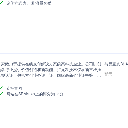
定价方式为订阅,流量套餐
一家致力于提供在线支付解决方案的高科技企业。公司以创
与易宝支付 
为各行业提供价值创造和新动能。汇元科技不仅在新三板挂
暂无
合规认证，包括支付业务许可证、国家高新企业证书等，确
平有序的营商环境，维护消费者权益，推动行业健康发展。
支持官网
网站在SEMrush上的评分为13分