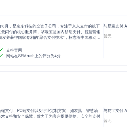
3年8月，是京东科技的全资子公司，专注于京东支付的线下
与易宝支付 
联云闪付的核心服务商，哆啦宝是国内移动支付、智慧营销
暂无
研发并获得国家专利的“聚合支付技术”，标志着中国移动支
宝被京东科技全资收购，进一步巩固了其在聚合支付领域的领
支持官网
网站在SEMrush上的评分为4分
端支付、PC端支付以及行业定制方案，如农批、智慧油
与易宝支付 A
技术支持和安全保障，致力于为客户提供便捷、安全的支付
暂无