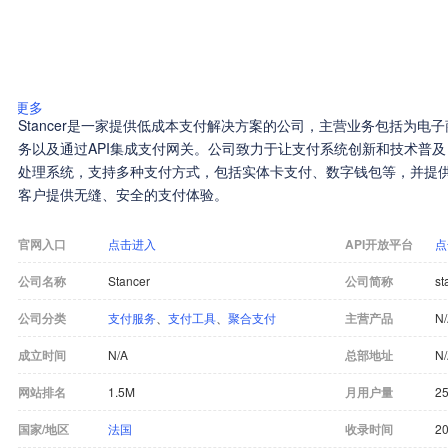
更多
Stancer是一家提供低成本支付解决方案的公司，主营业务包括为电
务以及通过API集成支付网关。公司致力于让支付系统创新和技术普
处理系统，支持多种支付方式，包括实体卡支付、数字钱包等，并提
客户提供无缝、安全的支付体验。
官网入口
点击进入
API开放平台
点
公司名称
Stancer
公司简称
st
公司分类
支付服务
、
支付工具
、
聚合支付
主营产品
N
成立时间
N/A
总部地址
N
网站排名
1.5M
月用户量
25
国家/地区
法国
收录时间
20