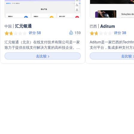
汇元银通
Aditum
中国
巴西
评分 58
159
评分 38
汇元银通（北京）在线支付技术有限公司是一家
Aditum是一家巴西的Tech
致力于提供在线支付解决方案的高科技企业。公
支付平台，集成多种支付方
司以创新技术为核心，通过资本助力，链接赋
记卡、电子凭证、NFC、PI
去比较 >
去比较 
能，为各行业提供价值创造和新动能。汇元科技
SSF和PCI-DSS Nível
不仅在新三板挂牌，成为第三方支付企业，还拥
Aditum支持Omnichann
有多项安全合规认证，包括支付业务许可证、国
和支付方式通信，并提供多
家高新企业证书等，确保交易安全和消费者资金
案，如PPC930、S920和
安全。公司秉承公平有序的营商环境，维护消费
需求。
者权益，推动行业健康发展。