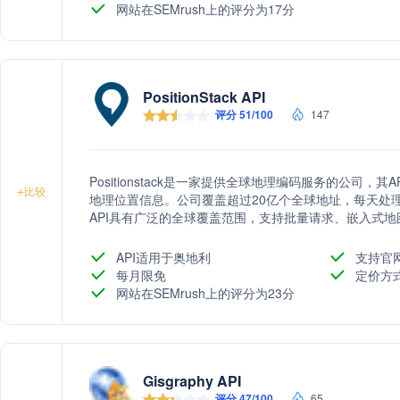
网站在SEMrush上的评分为17分
PositionStack API
评分 51/100
147
Positionstack是一家提供全球地理编码服务的公司
+
比较
地理位置信息。公司覆盖超过20亿个全球地址，每天处理超过1
API具有广泛的全球覆盖范围，支持批量请求、嵌入式地图，
据。此外，它还提供多语言支持，并且拥有公平的定价策略
Positionstack的API适用于各种规模的应用程序
API适用于奥地利
支持官
服务。
每月限免
定价方
网站在SEMrush上的评分为23分
Gisgraphy API
评分 47/100
65