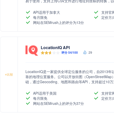
易于使用，支持上传CSV文件进行地址到坐标的转换，
量，通过与大型零售组织的合作不断优化服务，确保返回结果
务，并支持开放式许可，允许用户自由存储和使用结果
API适用于加拿大
支持官
每月限免
定价方
网站在SEMrush上的评分为13分
LocationIQ API
评分 54/100
29
LocationIQ是一家提供全球定位服务的公司，自20
+
比较
靠的地理位置服务。公司以开放街图（OpenStreetMap）
础，通过Geocoding、地图和路由等API，支持超过10万
务不仅价格合理，还提供灵活的许可选项和全球覆盖，是Googl
务的优质替代品。
API适用于美国
支持官
每月限免
定价方
网站在SEMrush上的评分为37分