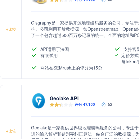
Gisgraphy是一家提供开源地理编码服务的公司，专注
护。公司利用开放数据源，如Openstreetmap、Openaddre
+
比较
了一个包含超过500百万条记录的统一、全面的地址和POI
地理编码、地理定位和车辆跟踪等。用户可以选择在本
Gisgraphy还提供数据集购买服务，数据以CSV或S
API适用于法国
支持官
有限试用
定价方式
每toke
网站在SEMrush上的评分为15分
Geolake API
评分 47/100
52
Geolake是一家提供世界级地理编码服务的公司，专
+
比较
进的输入解析和错别字纠正算法，结合广泛的数据源，为用户