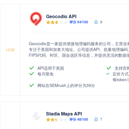
Geocodio API
评分 54/100
9
Geocodio是一家提供便捷地理编码服务的公司，主
专注于美国和加拿大地址。公司提供API、批量地理编
+
比较
FIPS代码、时区、国会选区等信息，并提供灵活的数据
API适用于美国
支持官
每月限免
定价方式
每toke
网站在SEMrush上的评分为39分
Stadia Maps API
评分 48/100
7