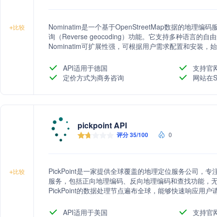
Nominatim是一个基于OpenStreetMap数据的地理
+
比较
询（Reverse geocoding）功能。它支持多种语
Nominatim可扩展性强，可根据用户需求配置和安装，始终
速度快，每天处理超过3000万次查询。
API适用于德国
支持官
定价方式为商务咨询
网站在S
pickpoint API
评分 35/100
0
PickPoint是一家提供全球覆盖的地理定位服务公司，
+
比较
服务，包括正向地理编码、反向地理编码和查找功能，
PickPoint的数据处理节点遍布全球，能够快速响应用
API适用于美国
支持官