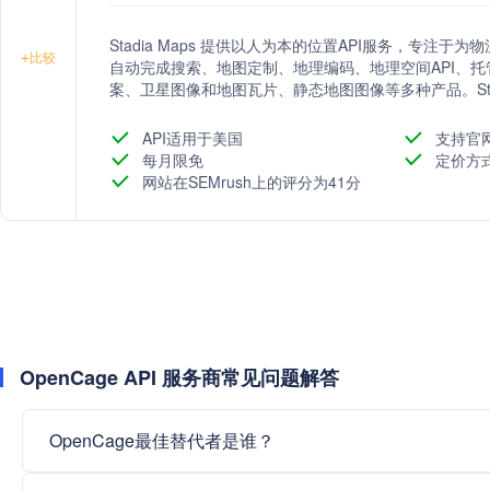
Stadia Maps 提供以人为本的位置API服务，专
+
比较
自动完成搜索、地图定制、地理编码、地理空间API、
案、卫星图像和地图瓦片、静态地图图像等多种产品。Stad
计、无意外计费、人性化支持和隐私保障为特点，致力
100%的客户隐私保护，提供高质量的位置中心体验。
API适用于美国
支持官
每月限免
定价方
网站在SEMrush上的评分为41分
OpenCage API 服务商常见问题解答
OpenCage最佳替代者是谁？