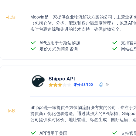
Moovin是一家提供企业物流解决方案的公司，主营业务包括
+
比较
（包括仓储、分拣、配送和客户满意度管理），以及AP
实时包裹追踪和先进的技术支持，确保货物安全。
API适用于哥斯达黎加
支持官
定价方式为商务咨询
网站在S
Shippo API
评分 58/100
54
Shippo是一家提供全方位物流解决方案的公司，专注于
+
比较
提供商）优化包裹递送。通过其强大的API架构，Ship
公司提供实时比价、地址管理、标签生成、国际运输、
安全地递送包裹。作为一家SOC 2 Type II合规的公司
全球40多家顶级承运商提供服务。
API适用于美国
支持官