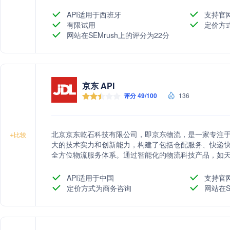
API适用于西班牙
支持官
有限试用
定价方
网站在SEMrush上的评分为22分
京东 API
评分 49/100
136
北京京东乾石科技有限公司，即京东物流，是一家专注
+
比较
大的技术实力和创新能力，构建了包括仓配服务、快递
全方位物流服务体系。通过智能化的物流科技产品，如
等，京东物流不断提升服务效率和质量，满足不同行业
的供应链解决方案提供商。
API适用于中国
支持官
定价方式为商务咨询
网站在S