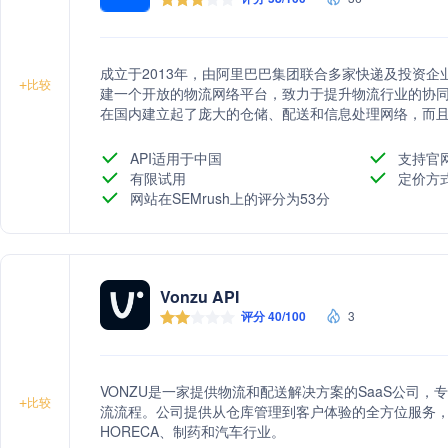
成立于2013年，由阿里巴巴集团联合多家快递及投资
+
比较
建一个开放的物流网络平台，致力于提升物流行业的协
在国内建立起了庞大的仓储、配送和信息处理网络，而
装箱等。同时，其业务版图已扩展至全球范围，开通了
域的竞争力。此外，菜鸟网络还不断探索物流科技的前
API适用于中国
支持官
个物流行业的升级变革。菜鸟网络也积极履行社会责任
有限试用
定价方
会和客户创造更大价值。
网站在SEMrush上的评分为53分
Vonzu API
评分 40/100
3
VONZU是一家提供物流和配送解决方案的SaaS公司
+
比较
流流程。公司提供从仓库管理到客户体验的全方位服务
HORECA、制药和汽车行业。