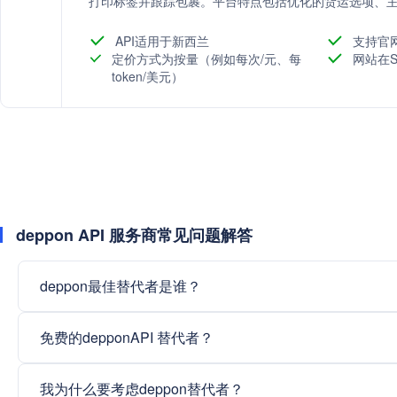
打印标签并跟踪包裹。平台特点包括优化的货运选项、
签、批量打印、简易国际运输、通知提醒以及品牌化追
API适用于新西兰
支持官
定价方式为按量（例如每次/元、每
网站在S
token/美元）
deppon API 服务商常见问题解答
deppon最佳替代者是谁？
免费的depponAPI 替代者？
我为什么要考虑deppon替代者？