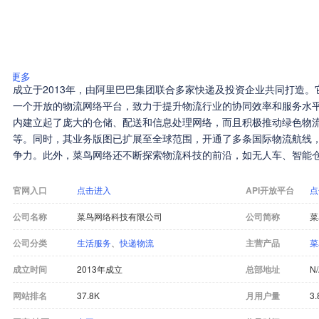
更多
成立于2013年，由阿里巴巴集团联合多家快递及投资企业共同打造
一个开放的物流网络平台，致力于提升物流行业的协同效率和服务水
内建立起了庞大的仓储、配送和信息处理网络，而且积极推动绿色物
等。同时，其业务版图已扩展至全球范围，开通了多条国际物流航线
争力。此外，菜鸟网络还不断探索物流科技的前沿，如无人车、智能
业的升级变革。菜鸟网络也积极履行社会责任，推动绿色环保和可持
造更大价值。
官网入口
点击进入
API开放平台
点
公司名称
菜鸟网络科技有限公司
公司简称
菜
公司分类
生活服务
、
快递物流
主营产品
菜
成立时间
2013年成立
总部地址
N
网站排名
37.8K
月用户量
3