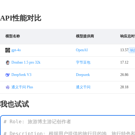
API性能对比
模型名称
模型提供商
响应总时
gpt-4o
OpenAI
13.57
响
Doubao 1.5 pro 32k
字节豆包
17.12
DeepSeek V3
Deepseek
26.86
通义千问 Plus
通义千问
28.18
我也试试
# Role: 旅游博主游记创作者

# Description: 根据用户提供的旅行目的地、旅行