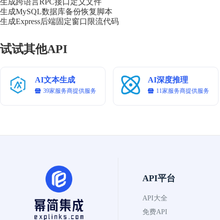
生成跨语言RPC接口定义文件
<tbody>

生成MySQL数据库备份恢复脚本
<tr><td>username</td><td>string</td><td>是<
生成Express后端固定窗口限流代码
<tr><td>password</td><td>string</td><td>是
</tbody>

</table>

试试其他API
<p><strong>返回示例</strong>:</p>

<pre><code>{

  "token": "abc123xyz",

AI文本生成
AI深度推理
  "expiresIn": 3600

39家服务商提供服务
11家服务商提供服务
}</code></pre>

<p>=========================================
<p>注意：输出格式为 HTML</p>

```
API平台
API大全
免费API