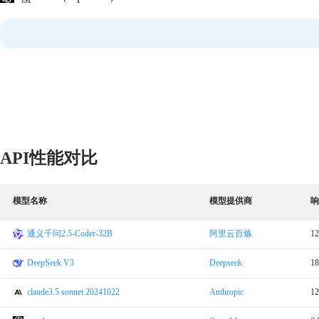
API性能对比
模型名称
模型提供商
响
通义千问2.5-Coder-32B
阿里云百炼
12
DeepSeek V3
Deepseek
18
claude3.5 sonnet 20241022
Anthropic
12