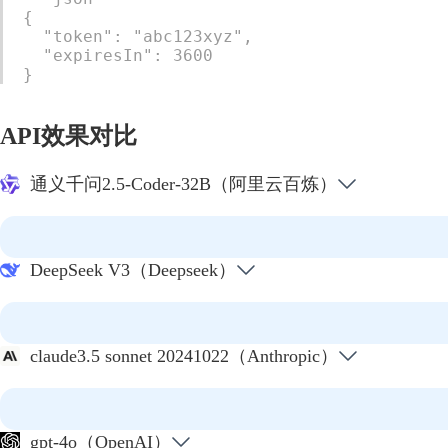
{

  "token": "abc123xyz",

  "expiresIn": 3600

}
API效果对比
通义千问2.5-Coder-32B（阿里云百炼）
DeepSeek V3（Deepseek）
claude3.5 sonnet 20241022（Anthropic）
gpt-4o（OpenAI）