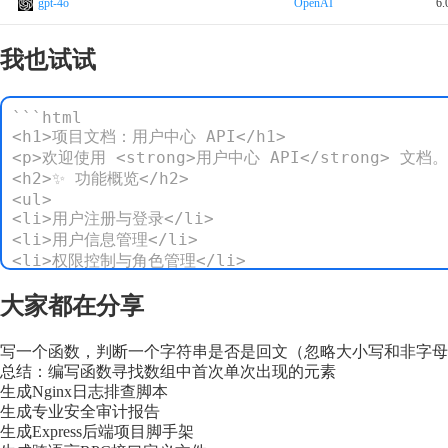
gpt-4o
OpenAI
6.
我也试试
```html

<h1>项目文档：用户中心 API</h1>

<p>欢迎使用 <strong>用户中心 API</strong> 文
<h2>✨ 功能概览</h2>

<ul>

<li>用户注册与登录</li>

<li>用户信息管理</li>

<li>权限控制与角色管理</li>

</ul>

<h2>🧩 接口示例</h2>

大家都在分享
<h3>🔐 登录接口</h3>

<p><strong>URL</strong>：POST /api/v1/login<
写一个函数，判断一个字符串是否是回文（忽略大小写和非字母
<p><strong>参数说明</strong>:</p>

总结：编写函数寻找数组中首次单次出现的元素
<table>

生成Nginx日志排查脚本
<thead>

生成专业安全审计报告
<tr><th>参数名</th><th>类型</th><th>必填</th><t
生成Express后端项目脚手架
</thead>
