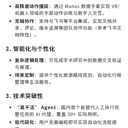
高精度动作捕捉
：通过 Manus 数据手套实现 VR/
机器人领域的手部动作训练与数字人交互。
无缝协作
：支持与飞书等平台集成，实现文档共
享、评论、版本追溯等团队协作功能（参考飞书文
档特性）。
2.
智能化与个性化
复杂逻辑处理
：可完成学术研究中的数据交叉验证
与推理。
场景定制
：提供个性化旅游路线规划、自动化行程
整理等生活服务。
3.
技术突破性
“真干活” Agent
：国内首个能替代人工执行完
整任务的 AI 代理，覆盖 50+ 实际用例。
低代码化
：用户无需编程即可实现自动化流程搭