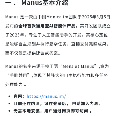
一 、 Manus基本介绍
Manus 是一款由中国Monica.im团队于2025年3月5日
发布的
全球首款通用型AI智能体产品
，其开发团队成立
于2023年，专注于人工智能助手的开发。其核心定位
是能够自主规划并执行复杂任务，直接交付完整成果，
而不仅仅是提供建议或答案。
Manus的名字来源于拉丁语“Mens et Manus”,意为
“手脑并用”,体现了其强大的自主执行能力和多任务
处理能力 。
官网：
https://manus.im/
目前还在内测，可在登录后， 申请加入内测。
无需本地安装，用户通过网页即可访问 。