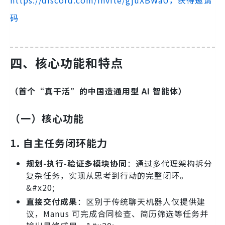
https://discord.com/invite/gjuXBWaU，获得邀请
码
四、核心功能和特点
（首个“真干活”的中国造通用型 AI 智能体）
（一）
核心功能
1.
自主任务闭环能力
规划-执行-验证多模块协同
：通过多代理架构拆分
复杂任务，实现从思考到行动的完整闭环。
&#x20;
直接交付成果
：区别于传统聊天机器人仅提供建
议，Manus 可完成合同检查、简历筛选等任务并