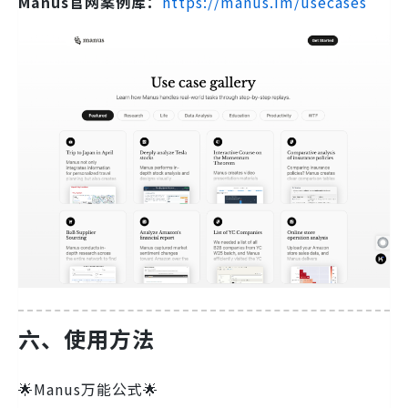
Manus官网案例库：
https://manus.im/usecases
六、使用方法
🌟Manus万能公式🌟