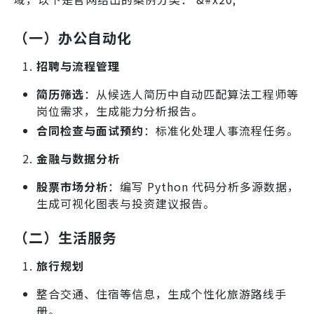
（
一）办公自动化
招聘与流程管理
简历筛选
：从候选人简历中自动匹配算法工程师等
岗位需求，生成能力分析报告。
合同检查与面试预约
：标准化处理人事流程任务。
金融与数据分析
股票市场分析
：编写 Python 代码分析多源数据，
生成可视化图表与投资建议报告。
（
二）生活服务
旅行规划
整合交通、住宿等信息，生成个性化旅游路线手
册。