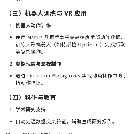
（
三）机器人训练与 VR 应用
机器人动作训练
使用 Manus 数据手套采集高精度手部动作数据，
训练人形机器人（如特斯拉 Optimus）完成抓取
等复杂操作。
虚拟现实与影视制作
通过 Quantum Metagloves 实现动画制作中的手
指动作捕捉。
（
四）科研与教育
学术研究支持
自动处理数据交叉验证，辅助生成研究报告。