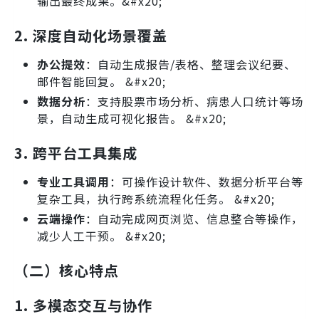
输出最终成果。&#x20;
2.
深度自动化场景覆盖
办公提效
：自动生成报告/表格、整理会议纪要、
邮件智能回复。 &#x20;
数据分析
：支持股票市场分析、病患人口统计等场
景，自动生成可视化报告。 &#x20;
3.
跨平台工具集成
专业工具调用
：可操作设计软件、数据分析平台等
复杂工具，执行跨系统流程化任务。 &#x20;
云端操作
：自动完成网页浏览、信息整合等操作，
减少人工干预。 &#x20;
（二）
核心特点
1.
多模态交互与协作