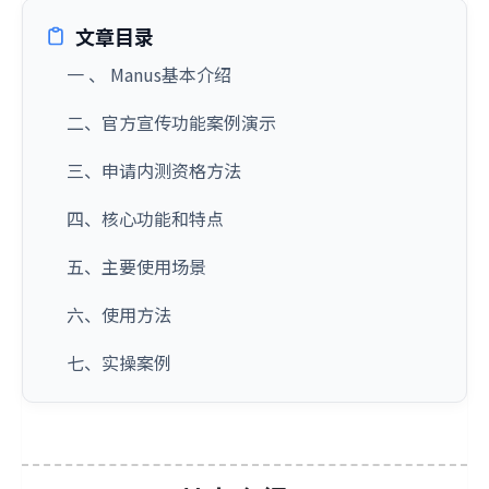
文章目录
一 、 Manus基本介绍
二、官方宣传功能案例演示
三、申请内测资格方法
四、核心功能和特点
五、主要使用场景
六、使用方法
七、实操案例