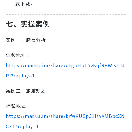
式下载。
七、实操案例
案例一：股票分析
体验地址：
https://manus.im/share/xFgpHb15vKqfRPWIs3JJ
PJ?replay=1
案例二：旅游规划
体验地址：
https://manus.im/share/brWKUSp51ItvVMBpcXN
CZ1?replay=1