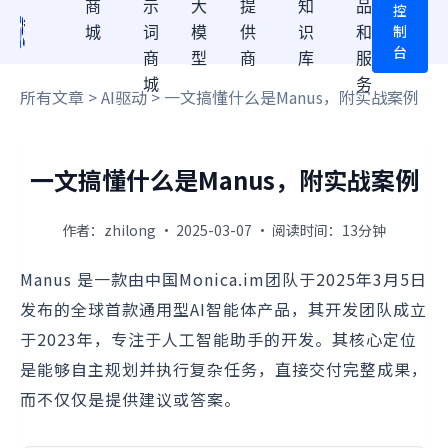
商
示
大
提
知
品
控
制
城
词
模
供
识
和
台
商
型
商
库
服
城
务
所有文章
>
AI驱动
> 一文搞懂什么是Manus，附实战案例
一文搞懂什么是Manus，附实战案例
作者：zhilong · 2025-03-07 · 阅读时间：13分钟
Manus 是一款由中国Monica.im团队于2025年3月5日
发布的全球首款通用型AI智能体产品，其开发团队成立
于2023年，专注于人工智能助手的开发。其核心定位
是能够自主规划并执行复杂任务，直接交付完整成果，
而不仅仅是提供建议或答案。