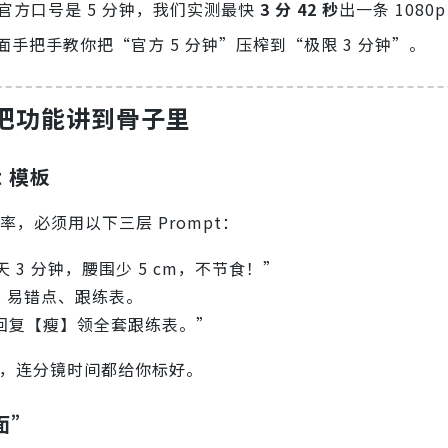
，官方口号是 5 分钟，我们实测最快
3 分 42 秒
出一条 1080p 
把手教你把“官方 5 分钟”压榨到“极限 3 分钟”。
先把功能讲到骨子里
t 模板
率，必须用以下三层 Prompt：
 3 分钟，腰围少 5 cm，不节食！”
、易错点、跟练表。
回复【瘦】领全套跟练表。”
成，连分镜时间都给你标好。
面”