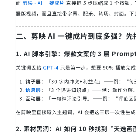
而
剪映·AI 一键成片
直接把 5 步压缩成 1 个按钮
竖版视频，而且直接带字幕、配乐、转场、封面。下面手
二、剪映 AI 一键成片到底多强？
1. AI 脚本引擎：爆款文案的 3 层 Promp
关键词丢给
GPT-4
只是第一步，想要 90% 播放完成
钩子层
：「30 字内冲突+利益点」——例：“每天
信息层
：「3 个递进知识点」——例：动作分解
互动层
：「一句神评论引导」——例：“评论区
在剪映里直接输入主题词，AI 会把这三层一次性生
2. 素材黑洞：AI 如何 10 秒找到“天选画