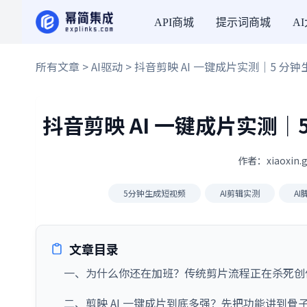
API商城
提示词商城
A
所有文章
>
AI驱动
> 抖音剪映 AI 一键成片实测｜5 分
抖音剪映 AI 一键成片实测｜
作者：xiaoxin.
5分钟生成短视频
AI剪辑实测
A
文章目录
一、为什么你还在加班？传统剪片流程正在杀死创
二、剪映 AI 一键成片到底多强？先把功能讲到骨