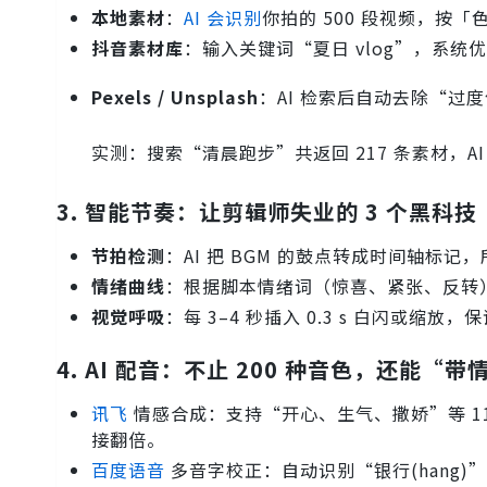
本地素材
：
AI 会识别
你拍的 500 段视频，按
抖音素材库
：输入关键词“夏日 vlog”，系统优
Pexels / Unsplash
：AI 检索后自动去除“过
实测：搜索“清晨跑步”共返回 217 条素材，AI
3. 智能节奏：让剪辑师失业的 3 个黑科技
节拍检测
：AI 把 BGM 的鼓点转成时间轴标
情绪曲线
：根据脚本情绪词（惊喜、紧张、反转
视觉呼吸
：每 3–4 秒插入 0.3 s 白闪或缩
4. AI 配音：不止 200 种音色，还能“带
讯飞
情感合成：支持“开心、生气、撒娇”等 1
接翻倍。
百度语音
多音字校正：自动识别“银行(hang)”还