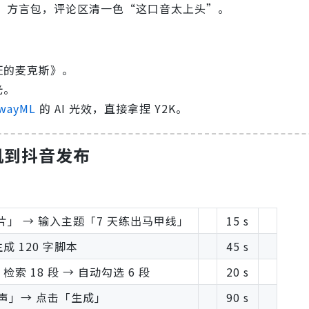
”方言包，评论区清一色“这口音太上头”。
疯狂的麦克斯》。
光。
wayML
的 AI 光效，直接拿捏 Y2K。
机到抖音发布
片」 → 输入主题「7 天练出马甲线」
15 s
成 120 字脚本
45 s
索 18 段 → 自动勾选 6 段
20 s
声」→ 点击「生成」
90 s