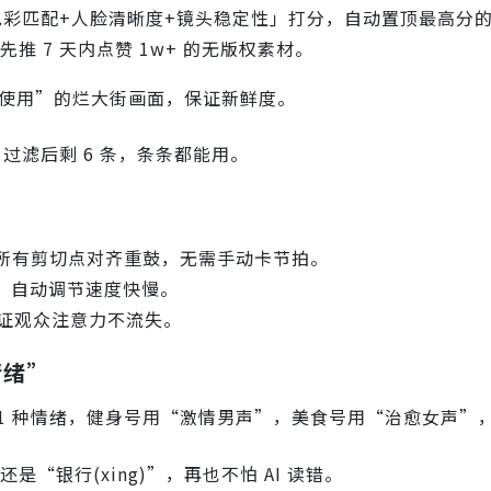
「色彩匹配+人脸清晰度+镜头稳定性」打分，自动置顶最高分的 
先推 7 天内点赞 1w+ 的无版权素材。
度使用”的烂大街画面，保证新鲜度。
 过滤后剩 6 条，条条都能用。
记，所有剪切点对齐重鼓，无需手动卡节拍。
）自动调节速度快慢。
放，保证观众注意力不流失。
情绪”
1 种情绪，健身号用“激情男声”，美食号用“治愈女声”
是“银行(xing)”，再也不怕 AI 读错。