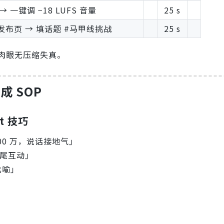
 一键调 −18 LUFS 音量
25 s
抖音发布页 → 填话题 #马甲线挑战
25 s
s，肉眼无压缩失真。
成 SOP
t 技巧
00 万，说话接地气」
结尾互动」
比喻」
。