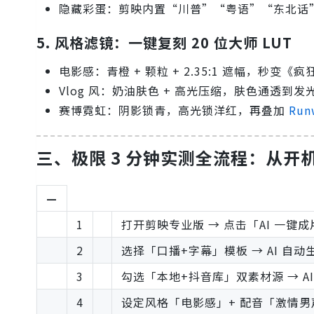
隐藏彩蛋：剪映内置“川普”“粤语”“东北话
5. 风格滤镜：一键复刻 20 位大师 LUT
电影感：青橙 + 颗粒 + 2.35:1 遮幅，秒变《
Vlog 风：奶油肤色 + 高光压缩，肤色通透到发
赛博霓虹：阴影锁青，高光锁洋红，再叠加
Run
三、极限 3 分钟实测全流程：从开
—
1
打开剪映专业版 → 点击「AI 一键成
2
选择「口播+字幕」模板 → AI 自动生
3
勾选「本地+抖音库」双素材源 → AI 检
4
设定风格「电影感」+ 配音「激情男