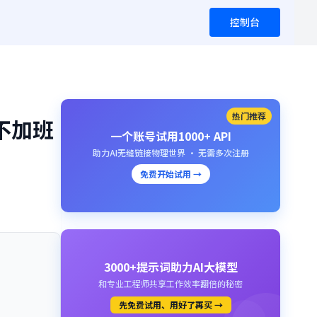
控制台
热门推荐
条不加班
一个账号试用1000+ API
助力AI无缝链接物理世界 · 无需多次注册
免费开始试用 →
3000+提示词助力AI大模型
和专业工程师共享工作效率翻倍的秘密
先免费试用、用好了再买 →