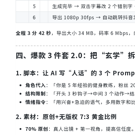
5
生成完毕 → 双击字幕改 2 个错别字 →
6
导出 1080p 30fps → 自动跳转
全程 3 分 42 秒
，导出大小 34 MB，码率 6 Mbp
四、爆款 3 件套 2.0：把“玄学”拆
1. 脚本：让 AI 写“人话”的 3 个 Promp
角色代入
：「你是 5 年经验的健身教练，粉丝 2
结构限制
：「开头 3 秒钩子→中间 3 个动作→
情绪指令
：「用兴奋+急迫的语气，多用数字和
2. 素材：原创+无版权 7:3 黄金比例
70% 原创
：真人出镜 + 第一视角，提高信任度