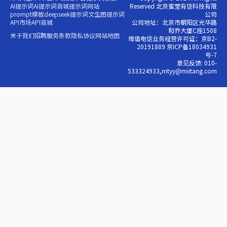
AI提示词
AI提示词商城
提示词网站
Reserved 北京蜜堂有信科技有限
prompt模板
deepseek提示词
文生图提示词
公司
API市场
API商城
公司地址：北京市朝阳区光华路
和乔大厦C座1508
关于我们
招聘
服务条款
隐私协议
网站地图
增值电信业务经营许可证：京B2-
20191889 京ICP备18034931
号-7
意见反馈: 010-
533324933,mtyy@miitang.com