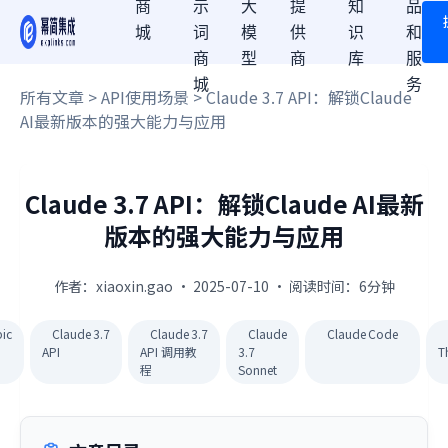
商
示
大
提
知
品
城
词
模
供
识
和
商
型
商
库
服
城
务
所有文章
>
API使用场景
> Claude 3.7 API：解锁Claude
AI最新版本的强大能力与应用
Claude 3.7 API：解锁Claude AI最新
版本的强大能力与应用
作者：xiaoxin.gao · 2025-07-10 · 阅读时间：6分钟
ic
Claude 3.7
Claude 3.7
Claude
Claude Code
API
API 调用教
3.7
T
程
Sonnet