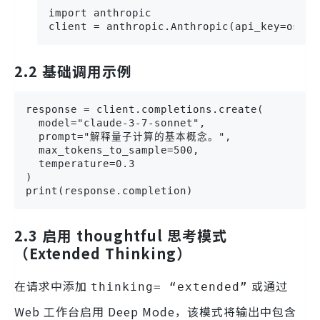
import anthropic

client = anthropic.Anthropic(api_key=os.ge
2.2 基础调用示例
response = client.completions.create(

  model="claude-3-7-sonnet",

  prompt="解释量子计算的基本概念。",

  max_tokens_to_sample=500,

  temperature=0.3

)

print(response.completion)
2.3 启用 thoughtful 思考模式
（Extended Thinking）
在请求中添加
或通过
thinking= “extended”
Web 工作台启用 Deep Mode，该模式将输出中包含