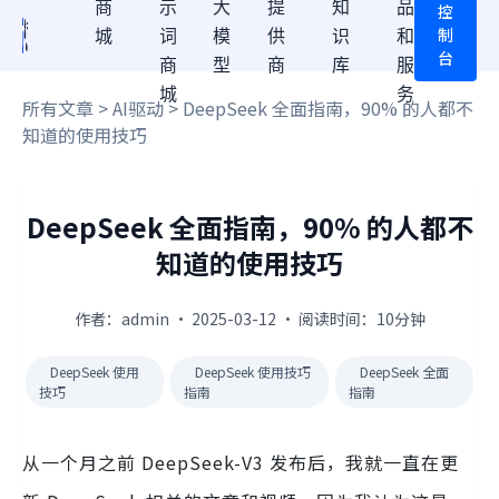
商
示
大
提
知
品
控
制
城
词
模
供
识
和
台
商
型
商
库
服
城
务
所有文章
>
AI驱动
> DeepSeek 全面指南，90% 的人都不
知道的使用技巧
DeepSeek 全面指南，90% 的人都不
知道的使用技巧
作者：admin · 2025-03-12 · 阅读时间：10分钟
DeepSeek 使用
DeepSeek 使用技巧
DeepSeek 全面
技巧
指南
指南
从一个月之前 DeepSeek-V3 发布后，我就一直在更