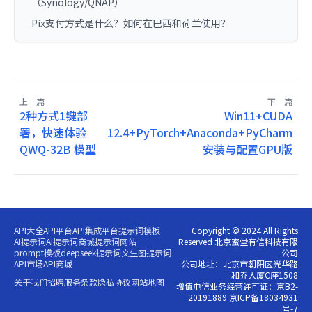
（Synology/QNAP）
Pix支付方式是什么？如何在巴西和荷兰使用？
上一篇
下一篇
2种方式1键部
Win11+CUDA
署，快速体验
12.4+PyTorch+Anaconda+PyCharm
QWQ-32B 模型
安装与配置GPU版
API大全
API平台
API集成平台
提示词模板
Copyright © 2024 All Rights
AI提示词
AI提示词商城
提示词网站
Reserved 北京蜜堂有信科技有限
prompt模板
deepseek提示词
文生图提示词
公司
API市场
API商城
公司地址：北京市朝阳区光华路
和乔大厦C座1508
关于我们
招聘
服务条款
隐私协议
网站地图
增值电信业务经营许可证：京B2-
20191889 京ICP备18034931
号-7