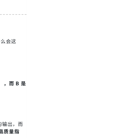
什么会这
，而 B 是
的输出，而
高质量指