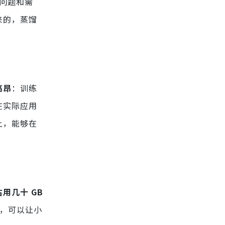
些问题和需
来的，蒸馏
高昂
：训练
在实际应用
上，能够在
用几十 GB
小，可以让小