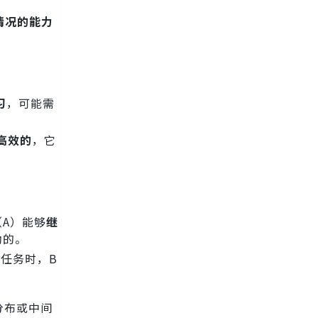
情况的能力
。
习
，可能需
是高效的
，它
A）能够
继
助的。
任务时，B
分布或中间