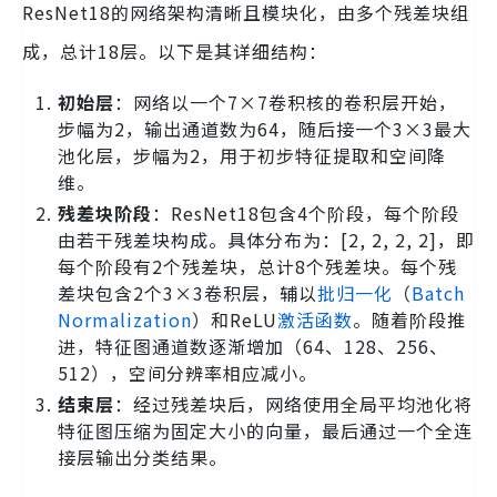
ResNet18的网络架构清晰且模块化，由多个残差块组
成，总计18层。以下是其详细结构：
初始层
：网络以一个7×7卷积核的卷积层开始，
步幅为2，输出通道数为64，随后接一个3×3最大
池化层，步幅为2，用于初步特征提取和空间降
维。
残差块阶段
：ResNet18包含4个阶段，每个阶段
由若干残差块构成。具体分布为：[2, 2, 2, 2]，即
每个阶段有2个残差块，总计8个残差块。每个残
差块包含2个3×3卷积层，辅以
批归一化
（
Batch
Normalization
）和ReLU
激活函数
。随着阶段推
进，特征图通道数逐渐增加（64、128、256、
512），空间分辨率相应减小。
结束层
：经过残差块后，网络使用全局平均池化将
特征图压缩为固定大小的向量，最后通过一个全连
接层输出分类结果。