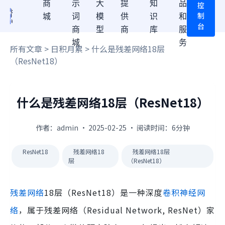
商
示
大
提
知
品
控
制
城
词
模
供
识
和
台
商
型
商
库
服
城
务
所有文章
>
日积月累
> 什么是残差网络18层
（ResNet18）
什么是残差网络18层（ResNet18）
作者：admin · 2025-02-25 · 阅读时间：6分钟
ResNet18
残差网络18
残差网络18层
层
（ResNet18）
残差网络
18层（ResNet18）是一种深度
卷积神经网
络
，属于残差网络（Residual Network, ResNet）家