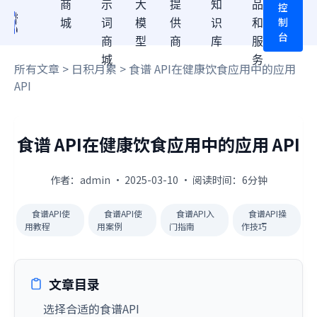
商
示
大
提
知
品
控
制
城
词
模
供
识
和
台
商
型
商
库
服
城
务
所有文章
>
日积月累
> 食谱 API在健康饮食应用中的应用
API
食谱 API在健康饮食应用中的应用 API
作者：admin · 2025-03-10 · 阅读时间：6分钟
食谱API使
食谱API使
食谱API入
食谱API操
用教程
用案例
门指南
作技巧
文章目录
选择合适的食谱API