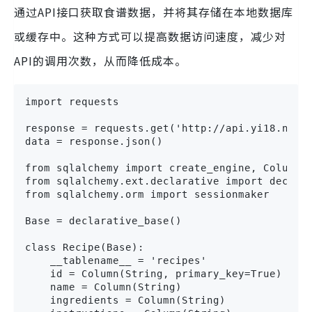
通过API接口获取食谱数据，并将其存储在本地数据库
或缓存中。这种方式可以提高数据访问速度，减少对
API的调用次数，从而降低成本。
import requests

response = requests.get('http://api.yi18.net/c
data = response.json()

from sqlalchemy import create_engine, Column, 
from sqlalchemy.ext.declarative import declara
from sqlalchemy.orm import sessionmaker

Base = declarative_base()

class Recipe(Base):

    __tablename__ = 'recipes'

    id = Column(String, primary_key=True)

    name = Column(String)

    ingredients = Column(String)
