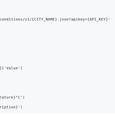
conditions/v1/{CITY_NAME}.json?apikey={API_KEY}'
]['Value']
rature}°C')
ription}')