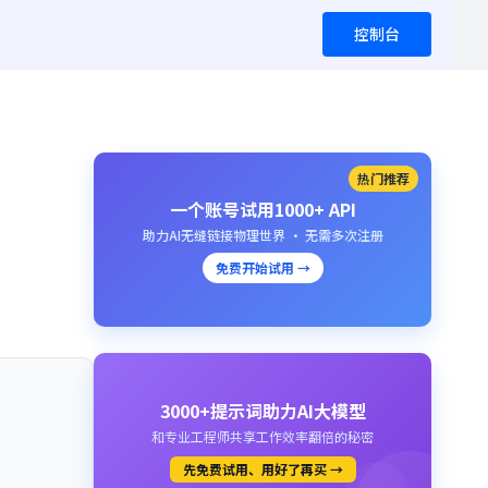
控制台
热门推荐
一个账号试用1000+ API
助力AI无缝链接物理世界 · 无需多次注册
免费开始试用 →
3000+提示词助力AI大模型
和专业工程师共享工作效率翻倍的秘密
先免费试用、用好了再买 →